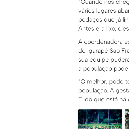
“Quando nós cheg
vários lugares ab
pedaços que já li
Antes era lixo, ele
A coordenadora ex
do Igarapé São Fra
sua equipe puderam
a população pode 
“O melhor, pode t
população. A gest
Tudo que está na ci