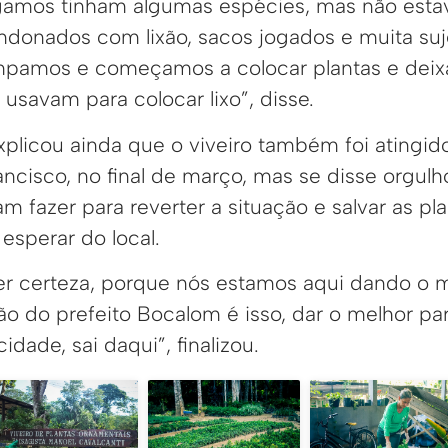
amos tinham algumas espécies, mas não esta
andonados com lixão, sacos jogados e muita suj
mpamos e começamos a colocar plantas e deixa
s usavam para colocar lixo”, disse.
plicou ainda que o viveiro também foi atingid
ncisco, no final de março, mas se disse orgulh
 fazer para reverter a situação e salvar as pl
esperar do local.
er certeza, porque nós estamos aqui dando o m
ão do prefeito Bocalom é isso, dar o melhor pa
dade, sai daqui”, finalizou.