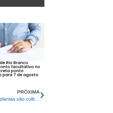
 de Rio Branco
nto facultativo no
ecreta ponto
vo para 7 de agosto
PRÓXIMA
Mais de 100 espécies de plantas são cultivadas no Horto Florestal pela Prefeitura de Rio Branco