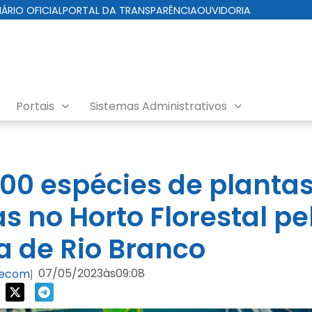
IÁRIO OFICIAL
PORTAL DA TRANSPARÊNCIA
OUVIDORIA
Portais
Sistemas Administrativos
100 espécies de planta
s no Horto Florestal pe
ra de Rio Branco
07/05/2023
às
09:08
Secom
|