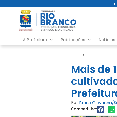
D
A Prefeitura
Publicações
Notícias
Início
›
Notícias
Mais de 
cultivada
Prefeitu
Por
Bruna Giovanna/
Compartilhe: