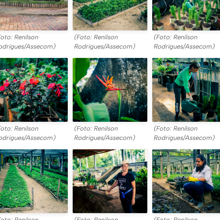
Foto: Renilson
(Foto: Renilson
(Foto: Renilson
odrigues/Assecom)
Rodrigues/Assecom)
Rodrigues/Assecom)
Foto: Renilson
(Foto: Renilson
(Foto: Renilson
odrigues/Assecom)
Rodrigues/Assecom)
Rodrigues/Assecom)
Foto: Renilson
(Foto: Renilson
(Foto: Renilson