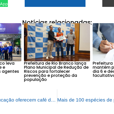
sApp
Notícias relacionadas:
nco leva
Prefeitura de Rio Branco lança
Prefeitura
e e
Plano Municipal de Redução de
mantém po
s agentes
Riscos para fortalecer
dia 6 e d
prevenção e proteção da
facultati
população
Servidores da Educação oferecem café da manhã ao Prefeito de Rio Branco