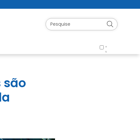
s são
la