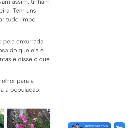
vam assim, tinham
eira. Tem uns
r tudo limpo.
o pela enxurrada
osa do que ela e
antas e disse o que
elhor para a
ra a população.