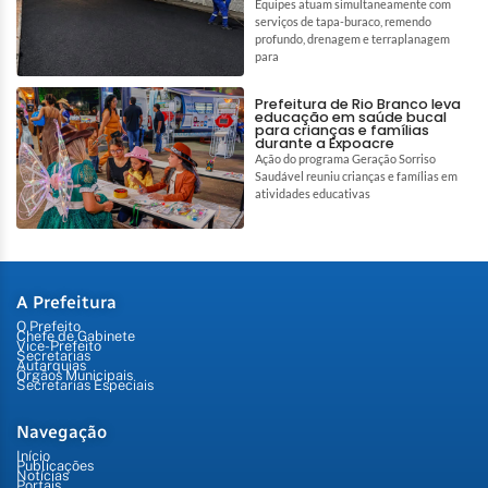
Equipes atuam simultaneamente com
serviços de tapa-buraco, remendo
profundo, drenagem e terraplanagem
para
Prefeitura de Rio Branco leva
educação em saúde bucal
para crianças e famílias
durante a Expoacre
Ação do programa Geração Sorriso
Saudável reuniu crianças e famílias em
atividades educativas
A Prefeitura
O Prefeito
Chefe de Gabinete
Vice-Prefeito
Secretarias
Autarquias
Órgãos Municipais
Secretarias Especiais
Navegação
Início
Publicações
Notícias
Portais