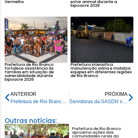
Vermelho
estar animal durante a
Expoacre 2026
Prefeitura de Rio Branco
Prefeitura intensifica
fortalece assistência às
manutenção viária e mobiliza
famílias em situação de
equipes em diferentes regiões
vulnerabilidade durante
de Rio Branco
Expoacre 2026
ANTERIOR
PRÓXIMA
Prefeitura de Rio Branco capacita entrevistadores do Cadastro Único
Servidoras da SASDH são homenageadas com café da manhã pelo Dia Internacional da Mulher
Outras notícias:
Prefeitura de Rio Branco
aproxima ações das
comunidades rurais do