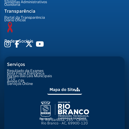
Sistemas Administrativos
Ouvidoria
Transparência
Portal da Transparência
Diário Oficial
Redes Sociais
Serviços
Resultado de Exames
Nota Fiscal Eletrônica
Portais das Leis Municipais
IPTU
Avisos CPL
Serviços Online
Mapa do Site
R. Rui Barbosa, 285 - Centro,
Rio Branco - AC, 69900-120