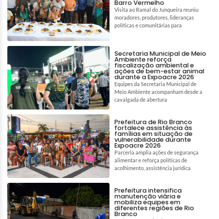
Barro Vermelho
Visita ao Ramal do Junqueira reuniu
moradores, produtores, lideranças
políticas e comunitárias para
Secretaria Municipal de Meio
Ambiente reforça
fiscalização ambiental e
ações de bem-estar animal
durante a Expoacre 2026
Equipes da Secretaria Municipal de
Meio Ambiente acompanham desde a
cavalgada de abertura
Prefeitura de Rio Branco
fortalece assistência às
famílias em situação de
vulnerabilidade durante
Expoacre 2026
Parceria amplia ações de segurança
alimentar e reforça políticas de
acolhimento, assistência jurídica
Prefeitura intensifica
manutenção viária e
mobiliza equipes em
diferentes regiões de Rio
Branco