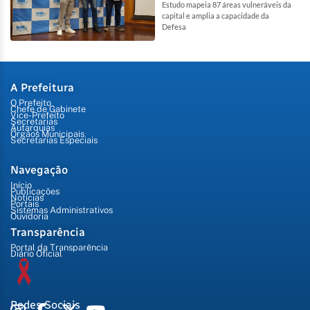
Estudo mapeia 87 áreas vulneráveis da
capital e amplia a capacidade da
Defesa
A Prefeitura
O Prefeito
Chefe de Gabinete
Vice-Prefeito
Secretarias
Autarquias
Órgãos Municipais
Secretarias Especiais
Navegação
Início
Publicações
Notícias
Portais
Sistemas Administrativos
Ouvidoria
Transparência
Portal da Transparência
Diário Oficial
Redes Sociais