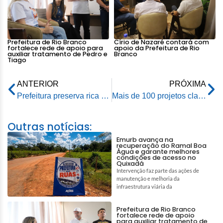
Prefeitura de Rio Branco
Círio de Nazaré contará com
fortalece rede de apoio para
apoio da Prefeitura de Rio
auxiliar tratamento de Pedro e
Branco
Tiago
ANTERIOR
PRÓXIMA
Prefeitura preserva rica diversidade da fauna brasileira no Parque Chico Mendes
Mais de 100 projetos classificados na Análise Técnica do Edital de Artes do Fundo Municipal de Cultura; confira
Outras notícias:
Emurb avança na
recuperação do Ramal Boa
Água e garante melhores
condições de acesso no
Quixadá
Intervenção faz parte das ações de
manutenção e melhoria da
infraestrutura viária da
Prefeitura de Rio Branco
fortalece rede de apoio
para auxiliar tratamento de