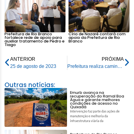
Prefeitura de Rio Branco
Círio de Nazaré contará com
fortalece rede de apoio para
apoio da Prefeitura de Rio
auxiliar tratamento de Pedro e
Branco
Tiago
ANTERIOR
PRÓXIMA
25 de agosto de 2023
Prefeitura realiza caminhada de conscientização e combate às violências contra todas as mulheres
Outras notícias:
Emurb avança na
recuperação do Ramal Boa
Água e garante melhores
condições de acesso no
Quixadá
Intervenção faz parte das ações de
manutenção e melhoria da
infraestrutura viária da