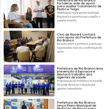
Prefeitura de Rio Branco
fortalece rede de apoio
para auxiliar tratamento de
Pedro e Tiago
Mobilização reúne gestão municipal,
Maçonaria e parceiros para ampliar o
suporte à família
Círio de Nazaré contará
com apoio da Prefeitura de
Rio Branco
Encontro entre o prefeito e a comissão
organizadora marcou a confirmação do
apoio
Prefeitura de Rio Branco leva
prevenção à Expoacre e
destaca trabalho dos
agentes de saúde
Programação da Prefeitura no estande
da Saúde destacou a atuação dos
agentes comunitários
Prefeitura de Rio Branco
lança Plano Municipal de
Redução de Riscos para