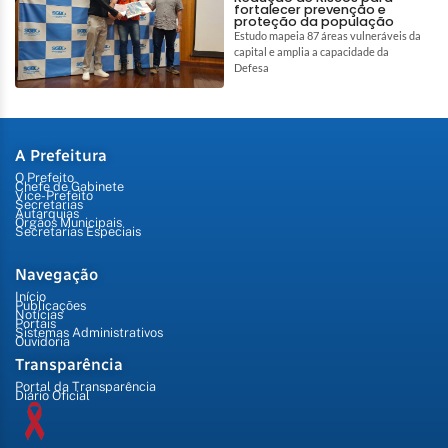
fortalecer prevenção e
proteção da população
Estudo mapeia 87 áreas vulneráveis da
capital e amplia a capacidade da
Defesa
A Prefeitura
O Prefeito
Chefe de Gabinete
Vice-Prefeito
Secretarias
Autarquias
Órgãos Municipais
Secretarias Especiais
Navegação
Início
Publicações
Notícias
Portais
Sistemas Administrativos
Ouvidoria
Transparência
Portal da Transparência
Diário Oficial