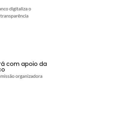
co digitaliza o
 transparência
ará com apoio da
co
comissão organizadora