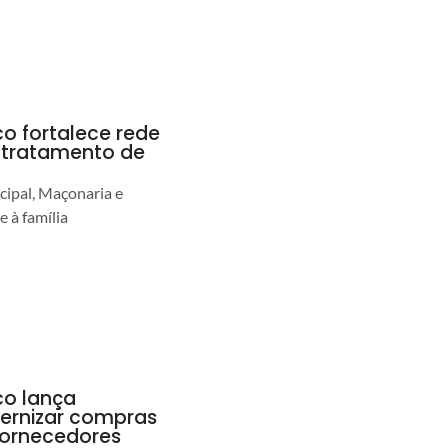
co fortalece rede
r tratamento de
cipal, Maçonaria e
e à família
co lança
ernizar compras
 fornecedores