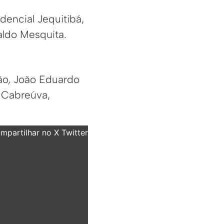
idencial Jequitibá,
raldo Mesquita.
ião, João Eduardo
l Cabreúva,
partilhar no X Twitter