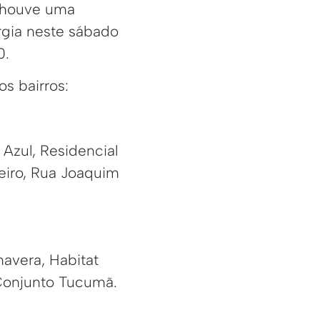
e houve uma
rgia neste sábado
0.
s bairros:
Azul, Residencial
eiro, Rua Joaquim
mavera, Habitat
 Conjunto Tucumã.