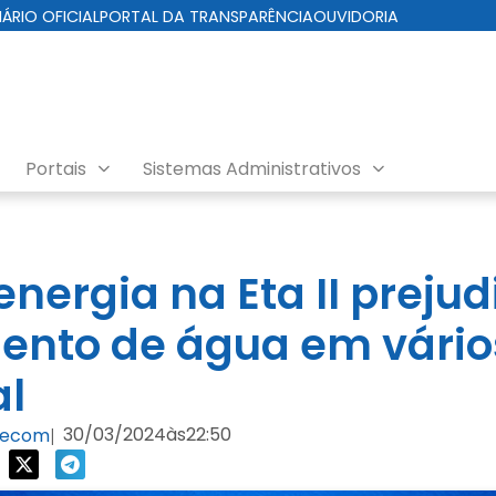
IÁRIO OFICIAL
PORTAL DA TRANSPARÊNCIA
OUVIDORIA
Portais
Sistemas Administrativos
energia na Eta II prejud
ento de água em vário
al
30/03/2024
às
22:50
/Secom
|