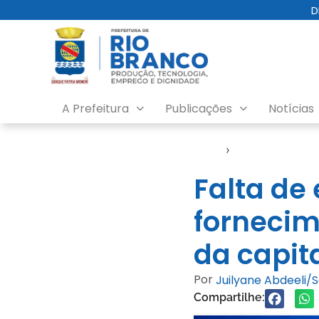
D
A Prefeitura
Publicações
Notícias
Início
›
Notícias
Falta de 
fornecim
da capit
Por
Juilyane Abdeeli
Compartilhe: