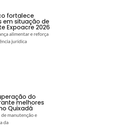
co fortalece
as em situação de
te Expoacre 2026
ança alimentar e reforça
ência jurídica
uperação do
rante melhores
no Quixadá
s de manutenção e
ia da