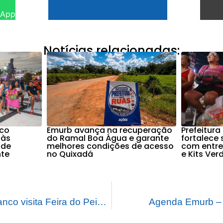
sApp
Notícias relacionadas:
nco
Emurb avança na recuperação
Prefeitura
 às
do Ramal Boa Água e garante
fortalece
 de
melhores condições de acesso
com entre
nte
no Quixadá
e Kits Ver
Prefeito de Rio Branco visita Feira do Peixe na Ceasa
Agenda Emurb – 1