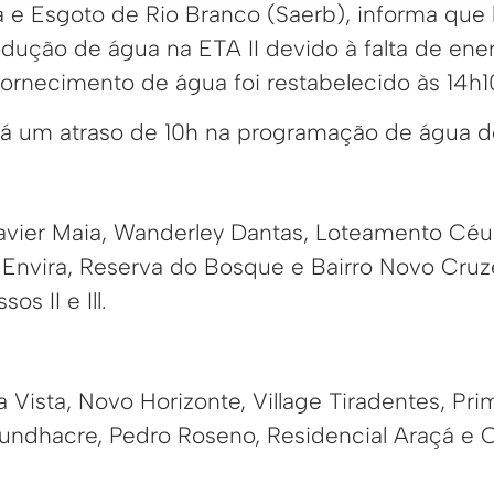
 e Esgoto de Rio Branco (Saerb), informa qu
odução de água na ETA II devido à falta de ene
fornecimento de água foi restabelecido às 14h1
á um atraso de 10h na programação de água do
avier Maia, Wanderley Dantas, Loteamento Céu 
l Envira, Reserva do Bosque e Bairro Novo Cruz
s II e Ill.
 Vista, Novo Horizonte, Village Tiradentes, Pri
, Fundhacre, Pedro Roseno, Residencial Araçá e