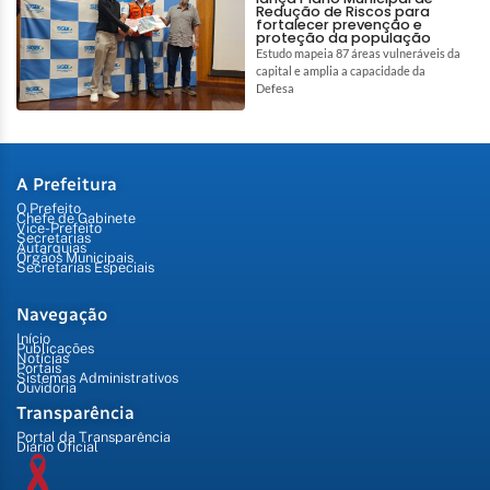
Redução de Riscos para
fortalecer prevenção e
proteção da população
Estudo mapeia 87 áreas vulneráveis da
capital e amplia a capacidade da
Defesa
A Prefeitura
O Prefeito
Chefe de Gabinete
Vice-Prefeito
Secretarias
Autarquias
Órgãos Municipais
Secretarias Especiais
Navegação
Início
Publicações
Notícias
Portais
Sistemas Administrativos
Ouvidoria
Transparência
Portal da Transparência
Diário Oficial