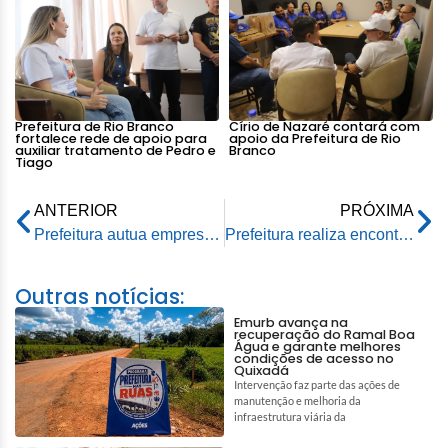
Prefeitura de Rio Branco
Círio de Nazaré contará com
fortalece rede de apoio para
apoio da Prefeitura de Rio
auxiliar tratamento de Pedro e
Branco
Tiago
ANTERIOR
PRÓXIMA
Prefeitura autua empresa que afixava cartazes em muros e postes causando poluição visual
Prefeitura realiza encontro entre idosos usuários do Restaurante Popular e do Centro de Convivência Cosme Morais
Outras notícias:
Emurb avança na
recuperação do Ramal Boa
Água e garante melhores
condições de acesso no
Quixadá
Intervenção faz parte das ações de
manutenção e melhoria da
infraestrutura viária da