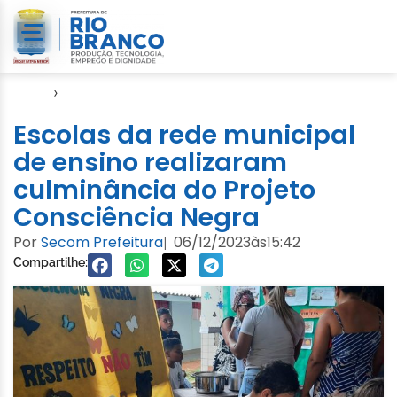
Início
›
Notícias
Escolas da rede municipal
de ensino realizaram
culminância do Projeto
Consciência Negra
Por
Secom Prefeitura
06/12/2023
às
15:42
|
Compartilhe: