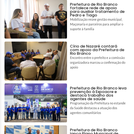
Prefeitura de Rio Branco
fortalece rede de apoio
para auxiliar tratamento de
Pedro e Tiago
Mobilização reúne gestão municipal,
Maçonaria e parceiros para ampliar o
suporte à família
Círio de Nazaré contará
com apoio da Prefeitura de
Rio Branco
Encontro entre o prefeito e a comissão
organizadora marcou a confirmação do
apoio
Prefeitura de Rio Branco leva
prevenção à Expoacre e
destaca trabalho dos
agentes de saúde
Programação da Prefeitura no estande
da Saúde destacou a atuação dos
agentes comunitários
Prefeitura de Rio Branco
lança Plano Municipal de