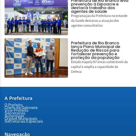
Prefeitura de Rio Branco leva
prevenção à Expoacre e
destaca trabalho dos
agentes de saúde
Programação da Prefeitura no estande
da Saúde destacou a atuação dos
agentes comunitários
Prefeitura de Rio Branco
lança Plano Municipal de
Redução de Riscos para
fortalecer prevenção e
proteção da população
Estudo mapeia 87 áreas vulneráveis da
capital e amplia a capacidade da
Defesa
A Prefeitura
O Prefeito
Chefe de Gabinete
Vice-Prefeito
Secretarias
Autarquias
Órgãos Municipais
Secretarias Especiais
Navegação