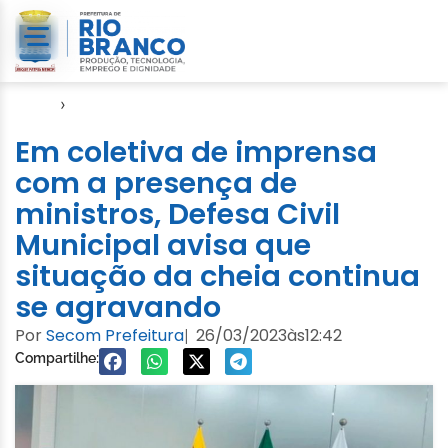
Início
›
Cheia 2023
Em coletiva de imprensa
com a presença de
ministros, Defesa Civil
Municipal avisa que
situação da cheia continua
se agravando
Por
Secom Prefeitura
26/03/2023
às
12:42
|
Compartilhe: