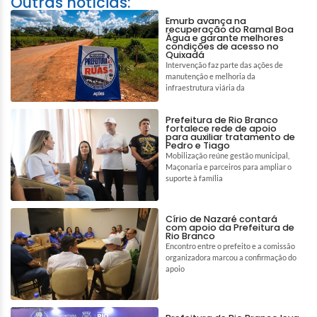
Outras notícias:
Emurb avança na
recuperação do Ramal Boa
Água e garante melhores
condições de acesso no
Quixadá
Intervenção faz parte das ações de
manutenção e melhoria da
infraestrutura viária da
Prefeitura de Rio Branco
fortalece rede de apoio
para auxiliar tratamento de
Pedro e Tiago
Mobilização reúne gestão municipal,
Maçonaria e parceiros para ampliar o
suporte à família
Círio de Nazaré contará
com apoio da Prefeitura de
Rio Branco
Encontro entre o prefeito e a comissão
organizadora marcou a confirmação do
apoio