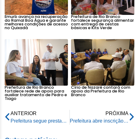
Emurb avança na recuperação
Prefeitura de Rio Branco
do Ramal Boa Água e garante
fortalece segurança alimentar
melhores condições de acesso
com entrega de cestas
no Quixadá
básicas e Kits Verde
Prefeitura de Rio Branco
Círio de Nazaré contará com
fortalece rede de apoio para
apoio da Prefeitura de Rio
auxiliar tratamento de Pedro e
Branco
Tiago
ANTERIOR
PRÓXIMA
Prefeitura segue prestando assistência às famílias atingidas afirma chefe de gabinete da prefeitura, Artur Neto
Prefeitura abre inscrição on-line de voluntários para ajudar nos abrigos