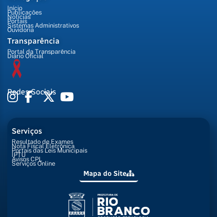
Início
Publicações
Notícias
Portais
Sistemas Administrativos
Ouvidoria
Transparência
Portal da Transparência
Diário Oficial
Redes Sociais
Serviços
Resultado de Exames
Nota Fiscal Eletrônica
Portais das Leis Municipais
IPTU
Avisos CPL
Serviços Online
Mapa do Site