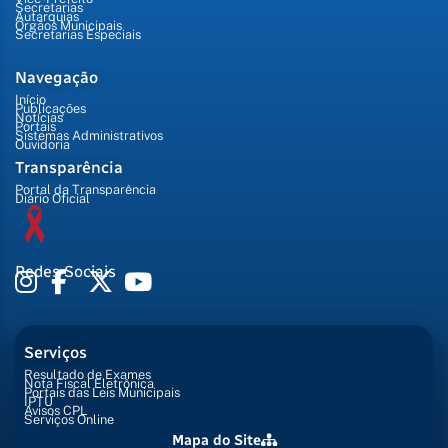
Secretarias
Autarquias
Órgãos Municipais
Secretarias Especiais
Navegação
Início
Publicações
Notícias
Portais
Sistemas Administrativos
Ouvidoria
Transparência
Portal da Transparência
Diário Oficial
Redes Sociais
Serviços
Resultado de Exames
Nota Fiscal Eletrônica
Portais das Leis Municipais
IPTU
Avisos CPL
Serviços Online
Mapa do Site