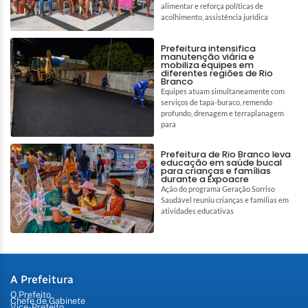
alimentar e reforça políticas de
acolhimento, assistência jurídica
Prefeitura intensifica
manutenção viária e
mobiliza equipes em
diferentes regiões de Rio
Branco
Equipes atuam simultaneamente com
serviços de tapa-buraco, remendo
profundo, drenagem e terraplanagem
para
Prefeitura de Rio Branco leva
educação em saúde bucal
para crianças e famílias
durante a Expoacre
Ação do programa Geração Sorriso
Saudável reuniu crianças e famílias em
atividades educativas
A Prefeitura
O Prefeito
Chefe de Gabinete
Vice-Prefeito