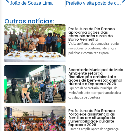
João de Souza Lima
Prefeito visita posto de comando do Corpo de Bombeiros e se reúne com Defesa Civil Nacional
Outras notícias:
Prefeitura de Rio Branco
aproxima ações das
comunidades rurais do
Barro Vermelho
Visita ao Ramal do Junqueira reuniu
moradores, produtores, lideranças
políticas e comunitárias para
Secretaria Municipal de Meio
Ambiente reforça
fiscalização ambiental e
ações de bem-estar animal
durante a Expoacre 2026
Equipes da Secretaria Municipal de
Meio Ambiente acompanham desde a
cavalgada de abertura
Prefeitura de Rio Branco
fortalece assistência às
famílias em situação de
vulnerabilidade durante
Expoacre 2026
Parceria amplia ações de segurança