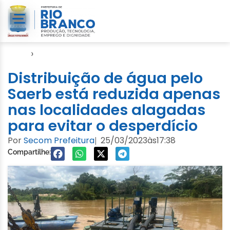
Início
›
Cheia 2023
Distribuição de água pelo
Saerb está reduzida apenas
nas localidades alagadas
para evitar o desperdício
Por
Secom Prefeitura
25/03/2023
às
17:38
|
Compartilhe: