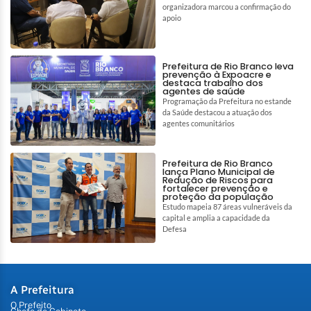
organizadora marcou a confirmação do
apoio
Prefeitura de Rio Branco leva
prevenção à Expoacre e
destaca trabalho dos
agentes de saúde
Programação da Prefeitura no estande
da Saúde destacou a atuação dos
agentes comunitários
Prefeitura de Rio Branco
lança Plano Municipal de
Redução de Riscos para
fortalecer prevenção e
proteção da população
Estudo mapeia 87 áreas vulneráveis da
capital e amplia a capacidade da
Defesa
A Prefeitura
O Prefeito