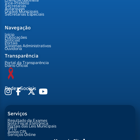
Chefe de Gabinete
Vice-Prefeito
Secretarias
Autarquias
Órgãos Municipais
Secretarias Especiais
Navegação
Início
Publicações
Notícias
Portais
Sistemas Administrativos
Ouvidoria
Transparência
Portal da Transparência
Diário Oficial
Redes Sociais
Serviços
Resultado de Exames
Nota Fiscal Eletrônica
Portais das Leis Municipais
IPTU
Avisos CPL
Serviços Online