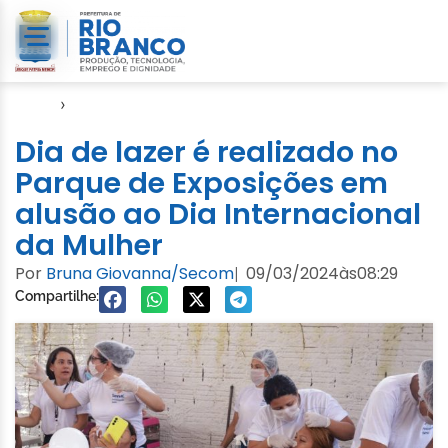
Início
›
Enchente 2024
Dia de lazer é realizado no
Parque de Exposições em
alusão ao Dia Internacional
da Mulher
Por
Bruna Giovanna/Secom
09/03/2024
às
08:29
|
Compartilhe: