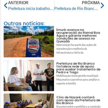
ANTERIOR
PRÓXIMA
Prefeitura inicia trabalho de limpeza dos bairros com a vazante do Rio Acre
Prefeitura de Rio Branco faz Megamutirão de limpeza das ruas atingidas pela cheia do Rio Acre
Outras notícias:
Emurb avança na
recuperação do Ramal Boa
Água e garante melhores
condições de acesso no
Quixadá
Intervenção faz parte das ações de
manutenção e melhoria da
infraestrutura viária da
Prefeitura de Rio Branco
fortalece rede de apoio
para auxiliar tratamento de
Pedro e Tiago
Mobilização reúne gestão municipal,
Maçonaria e parceiros para ampliar o
suporte à família
Círio de Nazaré contará
com apoio da Prefeitura de
Rio Branco
Encontro entre o prefeito e a comissão