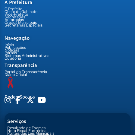
A Prefeitura
O Prefeito
Chefe de Gabinete
Vice-Prefeito
Secretarias
Autarquias
Órgãos Municipais
Secretarias Especiais
Navegação
Início
Publicações
Notícias
Portais
Sistemas Administrativos
Ouvidoria
Transparência
Portal da Transparência
Diário Oficial
Redes Sociais
Serviços
Resultado de Exames
Nota Fiscal Eletrônica
Portais das Leis Municipais