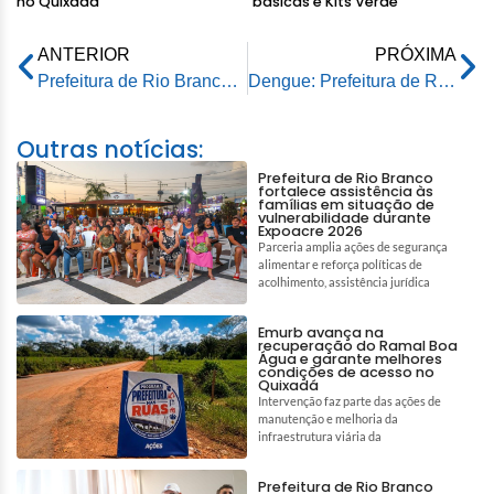
no Quixadá
básicas e Kits Verde
ANTERIOR
PRÓXIMA
Prefeitura de Rio Branco recebe emenda parlamentar de R$ 500 mil para Assistência Social e Direitos Humanos
Dengue: Prefeitura de Rio Branco realiza mutirão de vacinação para crianças e adolescentes
Outras notícias:
Prefeitura de Rio Branco
fortalece assistência às
famílias em situação de
vulnerabilidade durante
Expoacre 2026
Parceria amplia ações de segurança
alimentar e reforça políticas de
acolhimento, assistência jurídica
Emurb avança na
recuperação do Ramal Boa
Água e garante melhores
condições de acesso no
Quixadá
Intervenção faz parte das ações de
manutenção e melhoria da
infraestrutura viária da
Prefeitura de Rio Branco