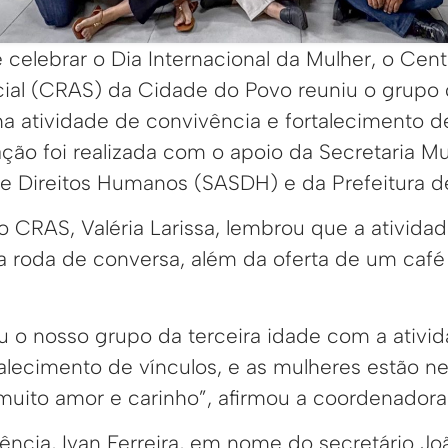
celebrar o Dia Internacional da Mulher, o Cen
cial (CRAS) da Cidade do Povo reuniu o grupo 
a atividade de convivência e fortalecimento de
 ação foi realizada com o apoio da Secretaria M
l e Direitos Humanos (SASDH) e da Prefeitura d
 CRAS, Valéria Larissa, lembrou que a ativida
a roda de conversa, além da oferta de um caf
ou o nosso grupo da terceira idade com a ativi
talecimento de vínculos, e as mulheres estão n
ito amor e carinho”, afirmou a coordenadora
tência, Ivan Ferreira, em nome do secretário J