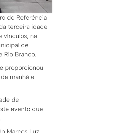
tro de Referência
da terceira idade
 vínculos, na
unicipal de
e Rio Branco.
de proporcionou
é da manhã e
dade de
este evento que
.
oão Marcos Luz,