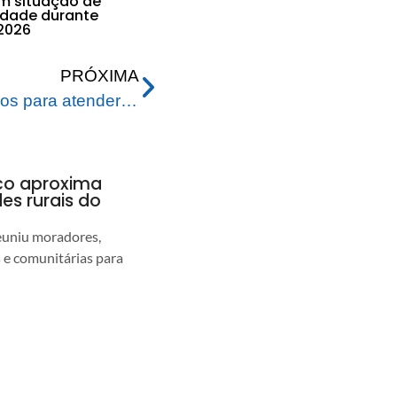
em situação de
lidade durante
2026
PRÓXIMA
Prefeitura inicia preparativos para atender famílias desabrigadas pela enchente do Rio Acre
nco aproxima
s rurais do
euniu moradores,
s e comunitárias para