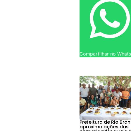
Compartilhar no What
Prefeitura de Rio Bra
aproxima ações das