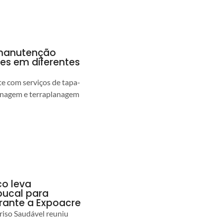
a manutenção
pes em diferentes
 com serviços de tapa-
enagem e terraplanagem
co leva
ucal para
urante a Expoacre
iso Saudável reuniu