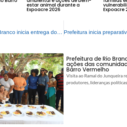
o Barro
ambiental e ações de bem-
famílias 
estar animal durante a
vulnerabi
Expoacre 2026
Expoacre 
Prefeitura de Rio Branco inicia entrega dos carnês do IPTU 2025 com mudanças no parcelamento
Prefeitura de Rio Bra
ações das comunidade
Barro Vermelho
Visita ao Ramal do Junqueira r
produtores, lideranças política