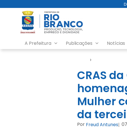
D
A Prefeitura
Publicações
Notícias
Início
›
Notícias
CRAS da 
homenage
Mulher c
da terce
Por
07
Freud Antunes
|