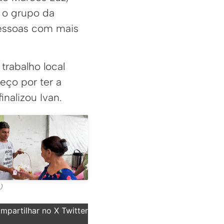
r o grupo da
pessoas com mais
trabalho local
eço por ter a
nalizou Ivan.
)
partilhar no X Twitter