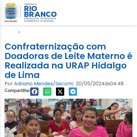
Início
›
Notícias
Confraternização com
Doadoras de Leite Materno é
Realizada na URAP Hidalgo
de Lima
Por
Adriano Mendes/Secom
20/05/2024
às
04:48
|
Compartilhe: