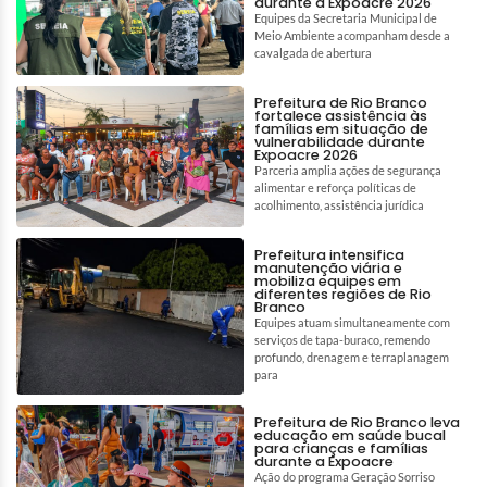
durante a Expoacre 2026
Equipes da Secretaria Municipal de
Meio Ambiente acompanham desde a
cavalgada de abertura
Prefeitura de Rio Branco
fortalece assistência às
famílias em situação de
vulnerabilidade durante
Expoacre 2026
Parceria amplia ações de segurança
alimentar e reforça políticas de
acolhimento, assistência jurídica
Prefeitura intensifica
manutenção viária e
mobiliza equipes em
diferentes regiões de Rio
Branco
Equipes atuam simultaneamente com
serviços de tapa-buraco, remendo
profundo, drenagem e terraplanagem
para
Prefeitura de Rio Branco leva
educação em saúde bucal
para crianças e famílias
durante a Expoacre
Ação do programa Geração Sorriso