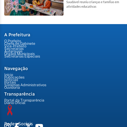
Saudável reuniu crianças e famílias em
atividades educativas
A Prefeitura
O Prefeito
Chefe de Gabinete
Vice-Prefeito
Secretarias
Autarquias
Órgãos Municipais
Secretarias Especiais
Navegação
Início
Publicações
Notícias
Portais
Sistemas Administrativos
Ouvidoria
Transparência
Portal da Transparência
Diário Oficial
Redes Sociais