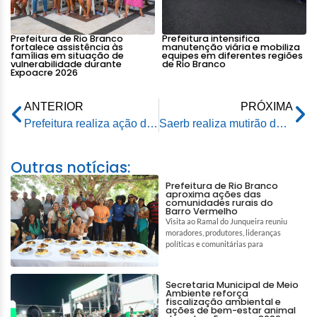
Prefeitura de Rio Branco
Prefeitura intensifica
fortalece assistência às
manutenção viária e mobiliza
famílias em situação de
equipes em diferentes regiões
vulnerabilidade durante
de Rio Branco
Expoacre 2026
ANTERIOR
PRÓXIMA
Prefeitura realiza ação de Saúde Itinerante no Barro Vermelho
Saerb realiza mutirão de combate ao vazamento de água e obstrução do esgoto na Cidade do Povo
Outras notícias:
Prefeitura de Rio Branco
aproxima ações das
comunidades rurais do
Barro Vermelho
Visita ao Ramal do Junqueira reuniu
moradores, produtores, lideranças
políticas e comunitárias para
Secretaria Municipal de Meio
Ambiente reforça
fiscalização ambiental e
ações de bem-estar animal