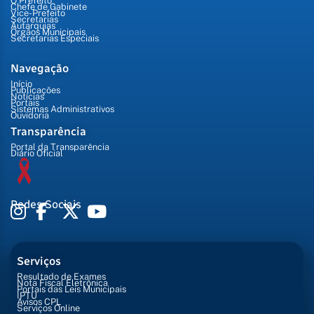
O Prefeito
Chefe de Gabinete
Vice-Prefeito
Secretarias
Autarquias
Órgãos Municipais
Secretarias Especiais
Navegação
Início
Publicações
Notícias
Portais
Sistemas Administrativos
Ouvidoria
Transparência
Portal da Transparência
Diário Oficial
Redes Sociais
Serviços
Resultado de Exames
Nota Fiscal Eletrônica
Portais das Leis Municipais
IPTU
Avisos CPL
Serviços Online