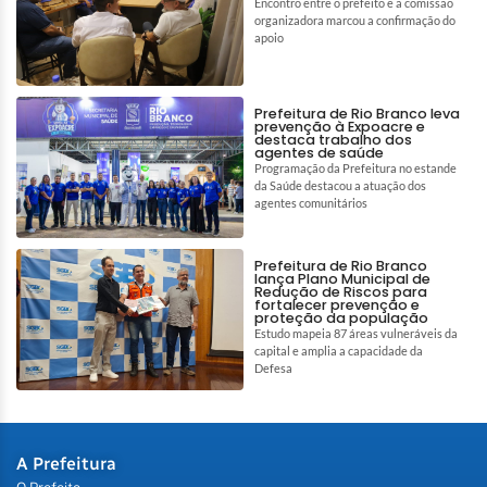
Encontro entre o prefeito e a comissão
organizadora marcou a confirmação do
apoio
Prefeitura de Rio Branco leva
prevenção à Expoacre e
destaca trabalho dos
agentes de saúde
Programação da Prefeitura no estande
da Saúde destacou a atuação dos
agentes comunitários
Prefeitura de Rio Branco
lança Plano Municipal de
Redução de Riscos para
fortalecer prevenção e
proteção da população
Estudo mapeia 87 áreas vulneráveis da
capital e amplia a capacidade da
Defesa
A Prefeitura