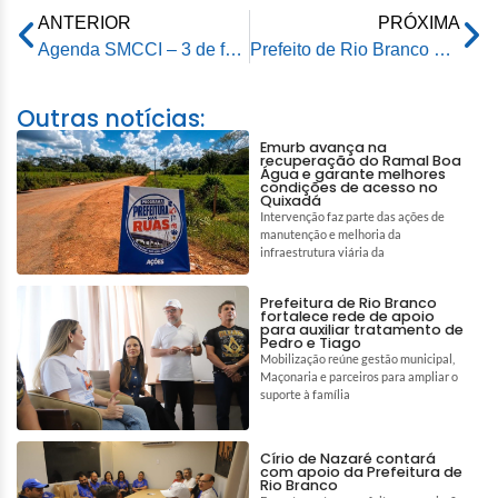
ANTERIOR
PRÓXIMA
Agenda SMCCI – 3 de fevereiro de 2025
Prefeito de Rio Branco participa de sessão solene de início do legislativo da Câmara Municipal de Rio Branco
Outras notícias:
Emurb avança na
recuperação do Ramal Boa
Água e garante melhores
condições de acesso no
Quixadá
Intervenção faz parte das ações de
manutenção e melhoria da
infraestrutura viária da
Prefeitura de Rio Branco
fortalece rede de apoio
para auxiliar tratamento de
Pedro e Tiago
Mobilização reúne gestão municipal,
Maçonaria e parceiros para ampliar o
suporte à família
Círio de Nazaré contará
com apoio da Prefeitura de
Rio Branco