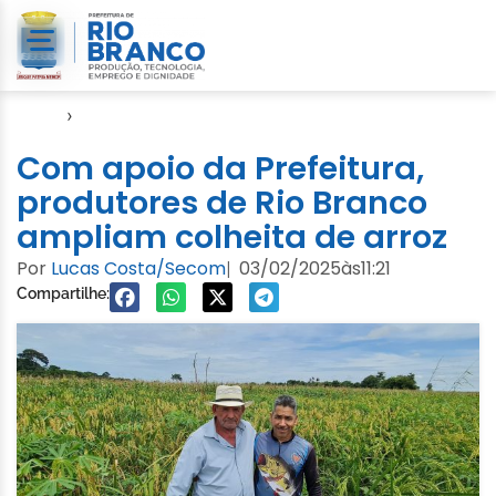
Início
›
Notícias
Com apoio da Prefeitura,
produtores de Rio Branco
ampliam colheita de arroz
Por
Lucas Costa/Secom
03/02/2025
às
11:21
|
Compartilhe: