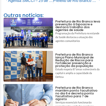
Agenda SMCCI – 25 de novembro de 2025
Prefeito de Rio Branco participa da abertura da 4ª Semana de Engenharia, Agronomia e Geociências
Outras notícias:
Prefeitura de Rio Branco leva
prevenção à Expoacre e
destaca trabalho dos
agentes de saúde
Programação da Prefeitura no estande
da Saúde destacou a atuação dos
agentes comunitários
Prefeitura de Rio Branco
lança Plano Municipal de
Redução de Riscos para
fortalecer prevenção e
proteção da população
Estudo mapeia 87 áreas vulneráveis da
capital e amplia a capacidade da
Defesa
Prefeitura de Rio Branco
mantém ponto facultativo
no dia 6 e decreta ponto
facultativo para 7 de
agosto
Serviços essenciais funcionarão