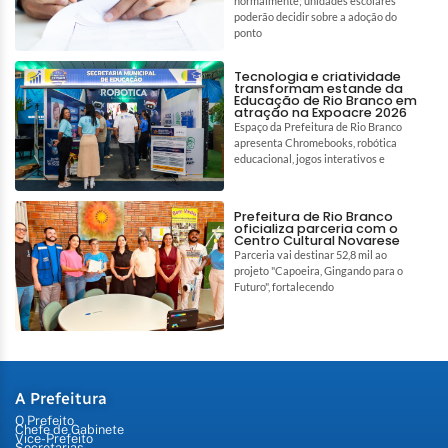
normalmente; unidades escolares
poderão decidir sobre a adoção do
ponto
Tecnologia e criatividade
transformam estande da
Educação de Rio Branco em
atração na Expoacre 2026
Espaço da Prefeitura de Rio Branco
apresenta Chromebooks, robótica
educacional, jogos interativos e
Prefeitura de Rio Branco
oficializa parceria com o
Centro Cultural Novarese
Parceria vai destinar 52,8 mil ao
projeto "Capoeira, Gingando para o
Futuro", fortalecendo
A Prefeitura
O Prefeito
Chefe de Gabinete
Vice-Prefeito
Secretarias