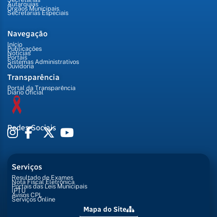
Autarquias
Órgãos Municipais
Secretarias Especiais
Navegação
Início
Publicações
Notícias
Portais
Sistemas Administrativos
Ouvidoria
Transparência
Portal da Transparência
Diário Oficial
Redes Sociais
Serviços
Resultado de Exames
Nota Fiscal Eletrônica
Portais das Leis Municipais
IPTU
Avisos CPL
Serviços Online
Mapa do Site