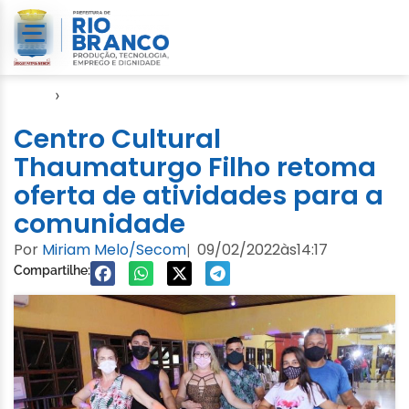
Início
›
FGB
Centro Cultural
Thaumaturgo Filho retoma
oferta de atividades para a
comunidade
Por
Miriam Melo/Secom
09/02/2022
às
14:17
|
Compartilhe: