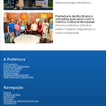
educacional, jogos interativos e
Prefeitura de Rio Branco
oficializa parceria com o
Centro Cultural Novarese
Parceria vai destinar 52,8 mil ao
projeto "Capoeira, Gingando para o
Futuro", fortalecendo
A Prefeitura
O Prefeito
Chefe de Gabinete
Vice-Prefeito
Secretarias
Autarquias
Órgãos Municipais
Secretarias Especiais
Navegação
Início
Publicações
Notícias
Portais
Sistemas Administrativos
Ouvidoria