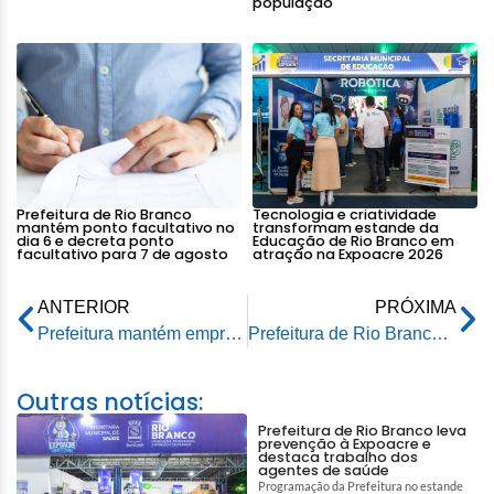
população
Prefeitura de Rio Branco
Tecnologia e criatividade
mantém ponto facultativo no
transformam estande da
dia 6 e decreta ponto
Educação de Rio Branco em
facultativo para 7 de agosto
atração na Expoacre 2026
ANTERIOR
PRÓXIMA
Prefeitura mantém emprego de cerca de 198 trabalhadores do DEPASA transferidos para o SAERB
Prefeitura de Rio Branco realiza manutenção das quadras de areia do Parque Capitão Ciríaco no segundo distrito
Outras notícias:
Prefeitura de Rio Branco leva
prevenção à Expoacre e
destaca trabalho dos
agentes de saúde
Programação da Prefeitura no estande