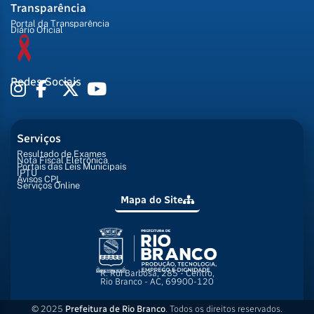
Transparência
Portal da Transparência
Diário Oficial
Redes Sociais
Serviços
Resultado de Exames
Nota Fiscal Eletrônica
Portais das Leis Municipais
IPTU
Avisos CPL
Serviços Online
Mapa do Site
R. Rui Barbosa, 285 - Centro,
Rio Branco - AC, 69900-120
© 2025
Prefeitura de Rio Branco
. Todos os direitos reservados.