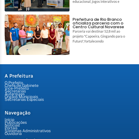
educacional, jogos interativos e
Prefeitura de Rio Branco
oficializa parceria com o
Centro Cultural Novarese
Parceria vai destinar 52,8 mil ao
projeto "Capoeira, Gingando para o
Futuro", fortalecendo
A Prefeitura
O Prefeito
Chefe de Gabinete
Vice-Prefeito
Secretarias
Autarquias
Órgãos Municipais
Secretarias Especiais
Navegação
Início
Publicações
Notícias
Portais
Sistemas Administrativos
Ouvidoria