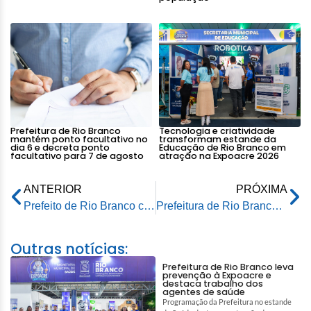
Prefeitura de Rio Branco
Tecnologia e criatividade
mantém ponto facultativo no
transformam estande da
dia 6 e decreta ponto
Educação de Rio Branco em
facultativo para 7 de agosto
atração na Expoacre 2026
ANTERIOR
PRÓXIMA
Prefeito de Rio Branco conclui vistoria técnica na Baixada da Sobral
Prefeitura de Rio Branco realiza 1ª reunião para discutir minuta do decreto que criará o Conselho Municipal LGBT
Outras notícias:
Prefeitura de Rio Branco leva
prevenção à Expoacre e
destaca trabalho dos
agentes de saúde
Programação da Prefeitura no estande