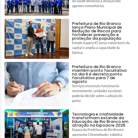
da Saúde destacou a atuação dos
agentes comunitários
Prefeitura de Rio Branco
lança Plano Municipal de
Redução de Riscos para
fortalecer prevenção e
proteção da população
Estudo mapeia 87 áreas vulneráveis da
capital e amplia a capacidade da
Defesa
Prefeitura de Rio Branco
mantém ponto facultativo
no dia 6 e decreta ponto
facultativo para 7 de
agosto
Serviços essenciais funcionarão
normalmente; unidades escolares
poderão decidir sobre a adoção do
ponto
Tecnologia e criatividade
transformam estande da
Educação de Rio Branco em
atração na Expoacre 2026
Espaço da Prefeitura de Rio Branco
apresenta Chromebooks, robótica