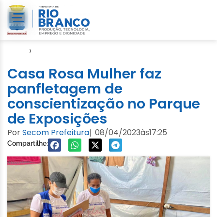
Início
›
Notícias
Casa Rosa Mulher faz
panfletagem de
conscientização no Parque
de Exposições
Por
Secom Prefeitura
08/04/2023
às
17:25
|
Compartilhe: