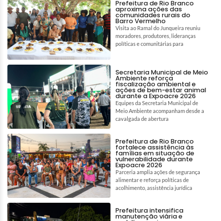
Prefeitura de Rio Branco
aproxima ações das
comunidades rurais do
Barro Vermelho
Visita ao Ramal do Junqueira reuniu
moradores, produtores, lideranças
políticas e comunitárias para
Secretaria Municipal de Meio
Ambiente reforça
fiscalização ambiental e
ações de bem-estar animal
durante a Expoacre 2026
Equipes da Secretaria Municipal de
Meio Ambiente acompanham desde a
cavalgada de abertura
Prefeitura de Rio Branco
fortalece assistência às
famílias em situação de
vulnerabilidade durante
Expoacre 2026
Parceria amplia ações de segurança
alimentar e reforça políticas de
acolhimento, assistência jurídica
Prefeitura intensifica
manutenção viária e