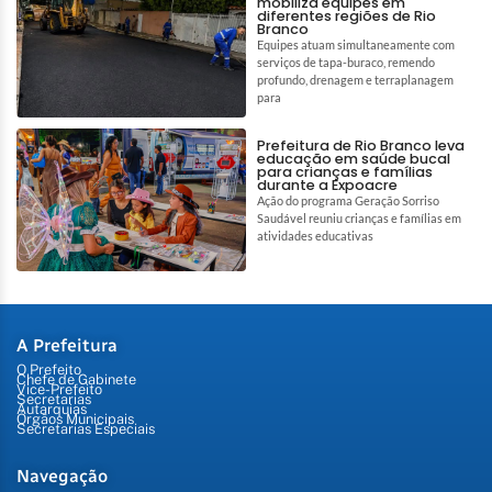
mobiliza equipes em
diferentes regiões de Rio
Branco
Equipes atuam simultaneamente com
serviços de tapa-buraco, remendo
profundo, drenagem e terraplanagem
para
Prefeitura de Rio Branco leva
educação em saúde bucal
para crianças e famílias
durante a Expoacre
Ação do programa Geração Sorriso
Saudável reuniu crianças e famílias em
atividades educativas
A Prefeitura
O Prefeito
Chefe de Gabinete
Vice-Prefeito
Secretarias
Autarquias
Órgãos Municipais
Secretarias Especiais
Navegação