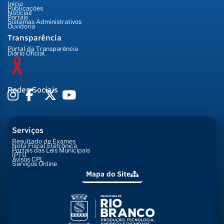
Início
Publicações
Notícias
Portais
Sistemas Administrativos
Ouvidoria
Transparência
Portal da Transparência
Diário Oficial
Redes Sociais
Serviços
Resultado de Exames
Nota Fiscal Eletrônica
Portais das Leis Municipais
IPTU
Avisos CPL
Serviços Online
Mapa do Site