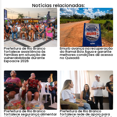
Notícias relacionadas:
Prefeitura de Rio Branco
Emurb avança na recuperação
fortalece assistência às
do Ramal Boa Água e garante
famílias em situação de
melhores condições de acesso
vulnerabilidade durante
no Quixadá
Expoacre 2026
Prefeitura de Rio Branco
Prefeitura de Rio Branco
fortalece segurança alimentar
fortalece rede de apoio para