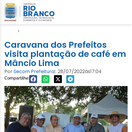
Início
›
Amac
Caravana dos Prefeitos
visita plantação de café em
Mâncio Lima
Por
Secom Prefeitura
28/07/2022
às
17:04
|
Compartilhe: