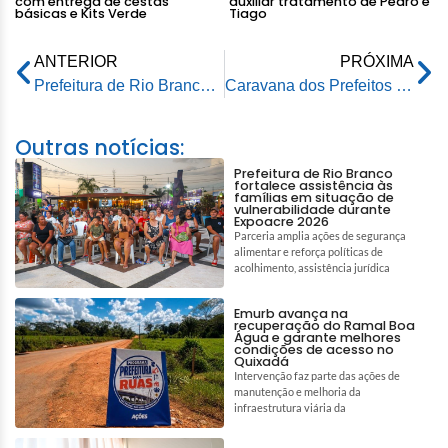
com entrega de cestas
auxiliar tratamento de Pedro e
básicas e Kits Verde
Tiago
ANTERIOR
PRÓXIMA
Prefeitura de Rio Branco é destaque nacional em humanização para desabrigados pela enchente do Rio Acre
Caravana dos Prefeitos visita plantação de café em Mâncio Lima
Outras notícias:
Prefeitura de Rio Branco
fortalece assistência às
famílias em situação de
vulnerabilidade durante
Expoacre 2026
Parceria amplia ações de segurança
alimentar e reforça políticas de
acolhimento, assistência jurídica
Emurb avança na
recuperação do Ramal Boa
Água e garante melhores
condições de acesso no
Quixadá
Intervenção faz parte das ações de
manutenção e melhoria da
infraestrutura viária da