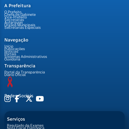
A Prefeitura
O Prefeito
Chefe de Gabinete
Vice-Prefeito
Secretarias
Autarquias
Órgãos Municipais
Secretarias Especiais
Navegação
Início
Publicações
Notícias
Portais
Sistemas Administrativos
Ouvidoria
Transparência
Portal da Transparência
Diário Oficial
Redes Sociais
Serviços
Resultado de Exames
Nota Fiscal Eletrônica