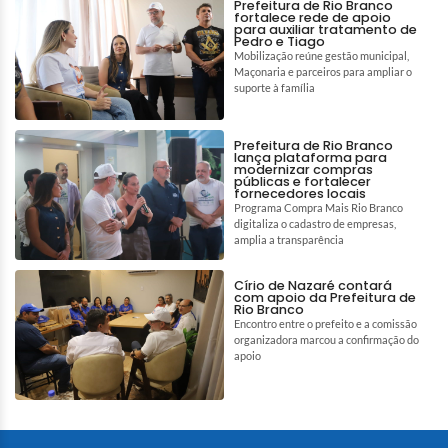
Prefeitura de Rio Branco
fortalece rede de apoio
para auxiliar tratamento de
Pedro e Tiago
Mobilização reúne gestão municipal,
Maçonaria e parceiros para ampliar o
suporte à família
Prefeitura de Rio Branco
lança plataforma para
modernizar compras
públicas e fortalecer
fornecedores locais
Programa Compra Mais Rio Branco
digitaliza o cadastro de empresas,
amplia a transparência
Círio de Nazaré contará
com apoio da Prefeitura de
Rio Branco
Encontro entre o prefeito e a comissão
organizadora marcou a confirmação do
apoio