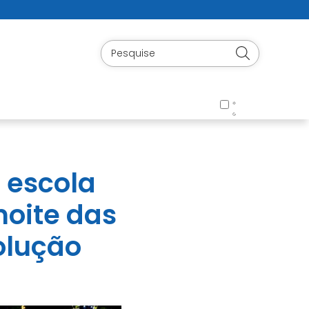
 escola
noite das
olução