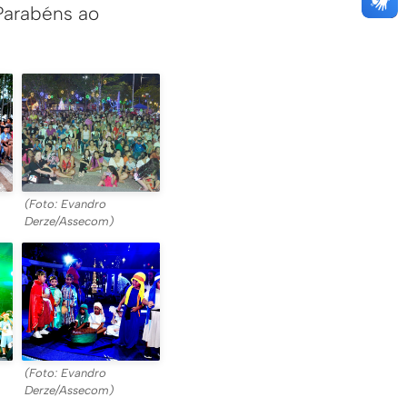
 Parabéns ao
(Foto: Evandro
Derze/Assecom)
(Foto: Evandro
Derze/Assecom)