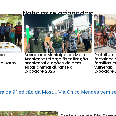
Notícias relacionadas:
nco
Secretaria Municipal de Meio
Prefeitura
Ambiente reforça fiscalização
fortalece 
o Barro
ambiental e ações de bem-
famílias 
estar animal durante a
vulnerabi
Expoacre 2026
Expoacre 
Prefeitura é parceira da 9ª edição da Mostra Viver Ciência