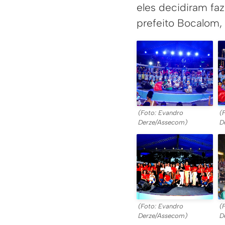
eles decidiram faz
prefeito Bocalom,
(Foto: Evandro
(
Derze/Assecom)
D
(Foto: Evandro
(
Derze/Assecom)
D