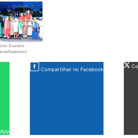
Foto: Evandro
erze/Assecom)
Com
Compartilhar no Facebook
sApp