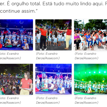
er. É orgulho total. Está tudo muito lindo aqui.
 continue assim.”
Foto: Evandro
(Foto: Evandro
(Foto: Evandro
erze/Assecom)
Derze/Assecom)
Derze/Assecom)
Foto: Evandro
(Foto: Evandro
(Foto: Evandro
erze/Assecom)
Derze/Assecom)
Derze/Assecom)