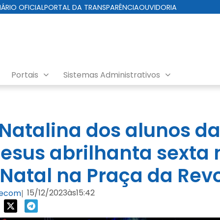
IÁRIO OFICIAL
PORTAL DA TRANSPARÊNCIA
OUVIDORIA
Portais
Sistemas Administrativos
Natalina dos alunos da
esus abrilhanta sexta 
 Natal na Praça da Rev
15/12/2023
às
15:42
Secom
|