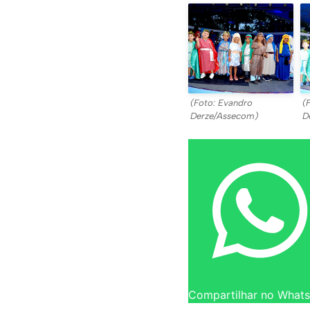
(Foto: Evandro
(
Derze/Assecom)
D
Compartilhar no What