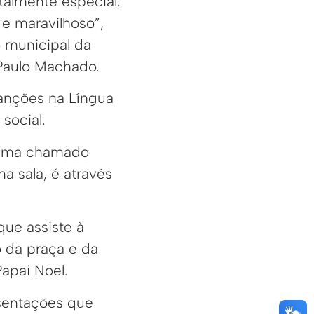
talmente especial.
 e maravilhoso”,
o municipal da
Paulo Machado.
anções na Língua
 social.
grama chamado
 sala, é através
que assiste à
o da praça e da
Papai Noel.
esentações que