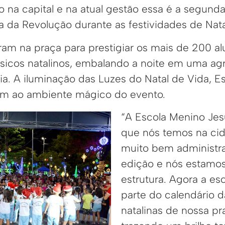
o na capital e na atual gestão essa é a segund
a da Revolução durante as festividades de Nata
ram na praça para prestigiar os mais de 200 a
sicos natalinos, embalando a noite em uma ag
a. A iluminação das Luzes do Natal de Vida, E
m ao ambiente mágico do evento.
“A Escola Menino Jes
que nós temos na ci
muito bem administr
edição e nós estamo
estrutura. Agora a es
parte do calendário d
natalinas de nossa p