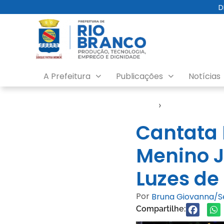
D
A Prefeitura
Publicações
Notícias
Início
›
Notícias
Cantata 
Menino J
Luzes de
Por
Bruna Giovanna/
Compartilhe: