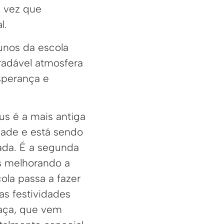
a vez que
l.
lunos da escola
radável atmosfera
sperança e
us é a mais antiga
dade e está sendo
ada. É a segunda
s melhorando a
cola passa a fazer
as festividades
raça, que vem