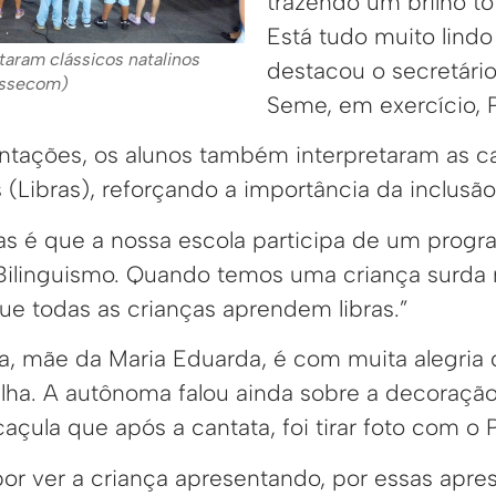
trazendo um brilho to
Está tudo muito lindo
taram clássicos natalinos
destacou o secretári
Assecom)
Seme, em exercício, 
ntações, os alunos também interpretaram as c
s (Libras), reforçando a importância da inclusão
ras é que a nossa escola participa de um pro
ilinguismo. Quando temos uma criança surda na
e todas as crianças aprendem libras.”
ga, mãe da Maria Eduarda, é com muita alegria 
ilha. A autônoma falou ainda sobre a decoraçã
çula que após a cantata, foi tirar foto com o 
por ver a criança apresentando, por essas apr