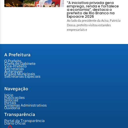
“A iniciativa privada gera
emprego, renda e fortalece
a economia”, destaca o
prefeito de Rio Branco na
Expoacre 2026
Ao lado da presidente da Acisa, Patrícia
Dossa, prefeito visitou estandes
empresariais e
A Prefeitura
O Prefeito
Chefe de Gabinete
Vice-Prefeito
Secretarias
Autarquias
Órgãos Municipais
Secretarias Especiais
Navegação
Início
Publicações
Notícias
Portais
Sistemas Administrativos
Ouvidoria
Transparência
Portal da Transparência
Diário Oficial