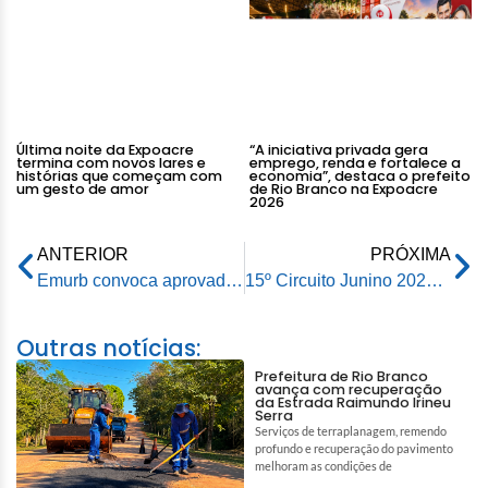
Última noite da Expoacre
“A iniciativa privada gera
termina com novos lares e
emprego, renda e fortalece a
histórias que começam com
economia”, destaca o prefeito
um gesto de amor
de Rio Branco na Expoacre
2026
ANTERIOR
PRÓXIMA
Emurb convoca aprovados no processo seletivo
15º Circuito Junino 2023 já tem ordem de apresentação das quadrilhas definida por sorteio
Outras notícias:
Prefeitura de Rio Branco
avança com recuperação
da Estrada Raimundo Irineu
Serra
Serviços de terraplanagem, remendo
profundo e recuperação do pavimento
melhoram as condições de