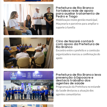
Prefeitura de Rio Branco
fortalece rede de apoio
para auxiliar tratamento de
Pedro e Tiago
Mobilização reúne gestão municipal,
Maçonaria e parceiros para ampliar o
suporte à família
Círio de Nazaré contará
com apoio da Prefeitura de
Rio Branco
Encontro entre o prefeito e a comissão
organizadora marcou a confirmação do
apoio
Prefeitura de Rio Branco leva
prevenção à Expoacre e
destaca trabalho dos
agentes de saúde
Programação da Prefeitura no estande
da Saúde destacou a atuação dos
agentes comunitários