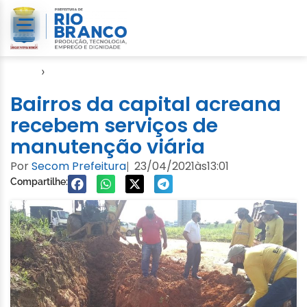
Início
›
Infraestrutura
Bairros da capital acreana
recebem serviços de
manutenção viária
Por
Secom Prefeitura
23/04/2021
às
13:01
|
Compartilhe: