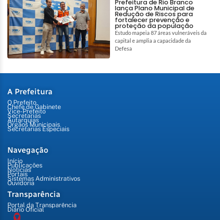
Prefeitura de Rio Branco
lança Plano Municipal de
Redução de Riscos para
fortalecer prevenção e
proteção da população
Estudo mapeia 87 áreas vulneráveis da
capital e amplia a capacidade da
Defesa
A Prefeitura
O Prefeito
Chefe de Gabinete
Vice-Prefeito
Secretarias
Autarquias
Órgãos Municipais
Secretarias Especiais
Navegação
Início
Publicações
Notícias
Portais
Sistemas Administrativos
Ouvidoria
Transparência
Portal da Transparência
Diário Oficial