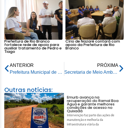
Prefeitura de Rio Branco
Círio de Nazaré contará com
fortalece rede de apoio para
apoio da Prefeitura de Rio
auxiliar tratamento de Pedro e
Branco
Tiago
ANTERIOR
PRÓXIMA
Prefeitura Municipal de Rio Branco e MPAC se reúnem para falar sobre transporte público
Secretaria de Meio Ambiente trabalha na poda de árvores na parte central de Rio Branco
Outras notícias:
Emurb avança na
recuperação do Ramal Boa
Água e garante melhores
condições de acesso no
Quixadá
Intervenção faz parte das ações de
manutenção e melhoria da
infraestrutura viária da