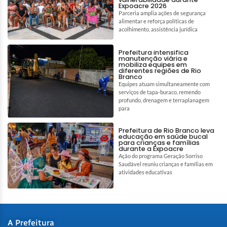
Expoacre 2026
Parceria amplia ações de segurança
alimentar e reforça políticas de
acolhimento, assistência jurídica
Prefeitura intensifica
manutenção viária e
mobiliza equipes em
diferentes regiões de Rio
Branco
Equipes atuam simultaneamente com
serviços de tapa-buraco, remendo
profundo, drenagem e terraplanagem
para
Prefeitura de Rio Branco leva
educação em saúde bucal
para crianças e famílias
durante a Expoacre
Ação do programa Geração Sorriso
Saudável reuniu crianças e famílias em
atividades educativas
A Prefeitura