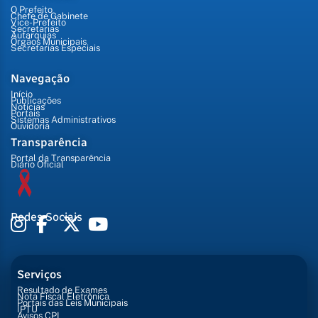
O Prefeito
Chefe de Gabinete
Vice-Prefeito
Secretarias
Autarquias
Órgãos Municipais
Secretarias Especiais
Navegação
Início
Publicações
Notícias
Portais
Sistemas Administrativos
Ouvidoria
Transparência
Portal da Transparência
Diário Oficial
Redes Sociais
Serviços
Resultado de Exames
Nota Fiscal Eletrônica
Portais das Leis Municipais
IPTU
Avisos CPL