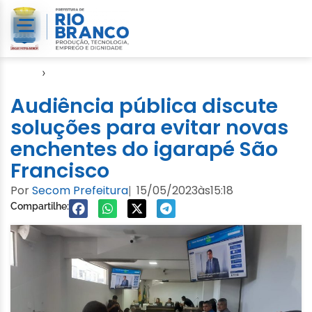
Início
›
Notícias
Audiência pública discute
soluções para evitar novas
enchentes do igarapé São
Francisco
Por
Secom Prefeitura
15/05/2023
às
15:18
|
Compartilhe: