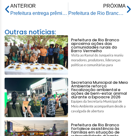
ANTERIOR
PRÓXIMA
Prefeitura entrega prêmio do Dia do Trabalhador e recebe motobombas da Honda Amazônia
Prefeitura de Rio Branco recupera malha viária do bairro Conquista
Outras notícias:
Prefeitura de Rio Branco
aproxima ações das
comunidades rurais do
Barro Vermelho
Visita ao Ramal do Junqueira reuniu
moradores, produtores, lideranças
políticas e comunitárias para
Secretaria Municipal de Meio
Ambiente reforça
fiscalização ambiental e
ações de bem-estar animal
durante a Expoacre 2026
Equipes da Secretaria Municipal de
Meio Ambiente acompanham desde a
cavalgada de abertura
Prefeitura de Rio Branco
fortalece assistência às
famílias em situação de
vulnerabilidade durante