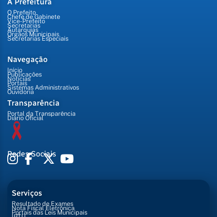
A Prefeitura
O Prefeito
Chefe de Gabinete
Vice-Prefeito
Secretarias
Autarquias
Órgãos Municipais
Secretarias Especiais
Navegação
Início
Publicações
Notícias
Portais
Sistemas Administrativos
Ouvidoria
Transparência
Portal da Transparência
Diário Oficial
Redes Sociais
Serviços
Resultado de Exames
Nota Fiscal Eletrônica
Portais das Leis Municipais
IPTU