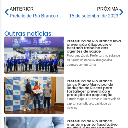
ANTERIOR
PRÓXIMA
Prefeito de Rio Branco recebe convite para participar de maratona
15 de setembro de 2023
Outras notícias:
Prefeitura de Rio Branco leva
prevenção à Expoacre e
destaca trabalho dos
agentes de saúde
Programação da Prefeitura no estande
da Saúde destacou a atuação dos
agentes comunitários
Prefeitura de Rio Branco
lança Plano Municipal de
Redução de Riscos para
fortalecer prevenção e
proteção da população
Estudo mapeia 87 áreas vulneráveis da
capital e amplia a capacidade da
Defesa
Prefeitura de Rio Branco
mantém ponto facultativo
no dia 6 e decreta ponto