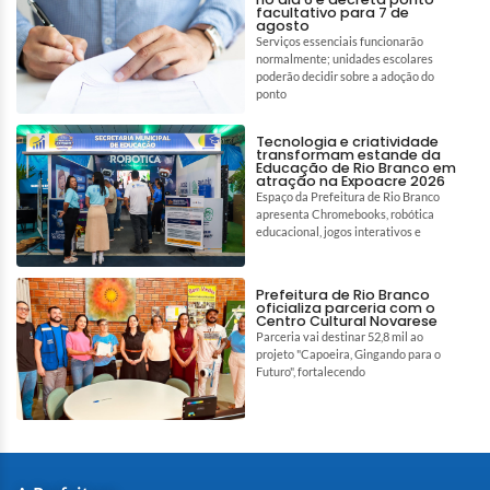
facultativo para 7 de
agosto
Serviços essenciais funcionarão
normalmente; unidades escolares
poderão decidir sobre a adoção do
ponto
Tecnologia e criatividade
transformam estande da
Educação de Rio Branco em
atração na Expoacre 2026
Espaço da Prefeitura de Rio Branco
apresenta Chromebooks, robótica
educacional, jogos interativos e
Prefeitura de Rio Branco
oficializa parceria com o
Centro Cultural Novarese
Parceria vai destinar 52,8 mil ao
projeto "Capoeira, Gingando para o
Futuro", fortalecendo