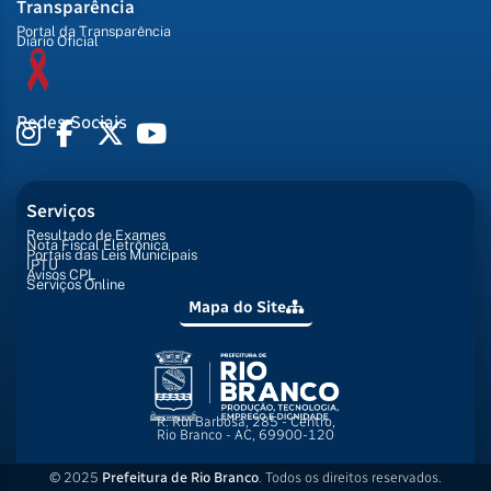
Transparência
Portal da Transparência
Diário Oficial
Redes Sociais
Serviços
Resultado de Exames
Nota Fiscal Eletrônica
Portais das Leis Municipais
IPTU
Avisos CPL
Serviços Online
Mapa do Site
R. Rui Barbosa, 285 - Centro,
Rio Branco - AC, 69900-120
© 2025
Prefeitura de Rio Branco
. Todos os direitos reservados.