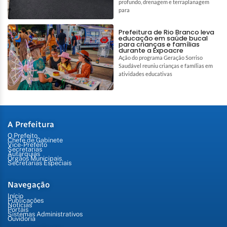
profundo, drenagem e terraplanagem
para
Prefeitura de Rio Branco leva
educação em saúde bucal
para crianças e famílias
durante a Expoacre
Ação do programa Geração Sorriso
Saudável reuniu crianças e famílias em
atividades educativas
A Prefeitura
O Prefeito
Chefe de Gabinete
Vice-Prefeito
Secretarias
Autarquias
Órgãos Municipais
Secretarias Especiais
Navegação
Início
Publicações
Notícias
Portais
Sistemas Administrativos
Ouvidoria