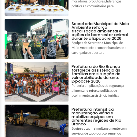
moradores, produtores, lideranças
políticas e comunitárias para
Secretaria Municipal de Meio
Ambiente reforça
fiscalização ambiental e
ações de bem-estar animal
durante a Expoacre 2026
Equipes da Secretaria Municipal de
Meio Ambiente acompanham desde a
cavalgada de abertura
Prefeitura de Rio Branco
fortalece assistência às
famílias em situação de
vulnerabilidade durante
Expoacre 2026
Parceria amplia ações de segurança
alimentar e reforça políticas de
acolhimento, assistência jurídica
Prefeitura intensifica
manutenção viária e
mobiliza equipes em
diferentes regiões de Rio
Branco
Equipes atuam simultaneamente com
serviços de tapa-buraco, remendo