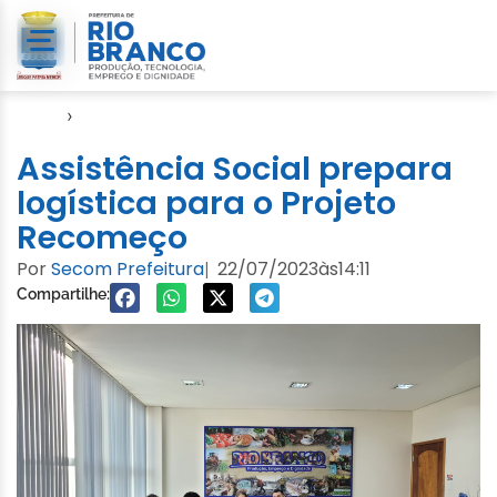
Início
›
Notícias
Assistência Social prepara
logística para o Projeto
Recomeço
Por
Secom Prefeitura
22/07/2023
às
14:11
|
Compartilhe: