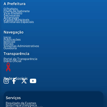
A Prefeitura
O Prefeito
Chefe de Gabinete
Vice-Prefeito
Secretarias
Autarquias
Órgãos Municipais
Secretarias Especiais
Navegação
Início
Publicações
Notícias
Portais
Sistemas Administrativos
Ouvidoria
Transparência
Portal da Transparência
Diário Oficial
Redes Sociais
Serviços
Resultado de Exames
Nota Fiscal Eletrônica