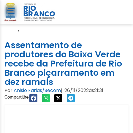
Início
›
Notícias
Assentamento de
produtores do Baixa Verde
recebe da Prefeitura de Rio
Branco piçarramento em
dez ramais
Por
Anisio Farias/Secom
26/11/2022
às
21:31
|
Compartilhe: