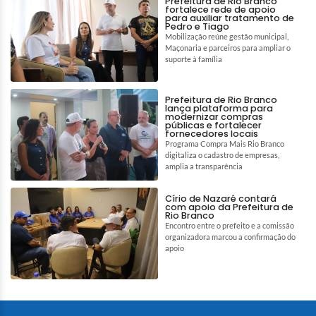
Prefeitura de Rio Branco
fortalece rede de apoio
para auxiliar tratamento de
Pedro e Tiago
Mobilização reúne gestão municipal,
Maçonaria e parceiros para ampliar o
suporte à família
Prefeitura de Rio Branco
lança plataforma para
modernizar compras
públicas e fortalecer
fornecedores locais
Programa Compra Mais Rio Branco
digitaliza o cadastro de empresas,
amplia a transparência
Círio de Nazaré contará
com apoio da Prefeitura de
Rio Branco
Encontro entre o prefeito e a comissão
organizadora marcou a confirmação do
apoio