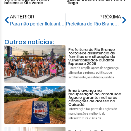
básicas e Kits Verde
Tiago
ANTERIOR
PRÓXIMA
Para não perder flutuante Saerb reduz captação de água em Rio Branco por causa de balseiros
Prefeitura de Rio Branco e consulado peruano alinham parceria para que não falte água em caso de novos bloqueios nas rodovias
Outras notícias:
Prefeitura de Rio Branco
fortalece assistência às
famílias em situação de
vulnerabilidade durante
Expoacre 2026
Parceria amplia ações de segurança
alimentar e reforça políticas de
acolhimento, assistência jurídica
Emurb avança na
recuperação do Ramal Boa
Água e garante melhores
condições de acesso no
Quixadá
Intervenção faz parte das ações de
manutenção e melhoria da
infraestrutura viária da