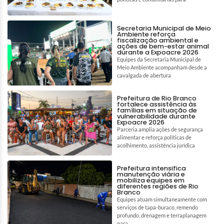
Secretaria Municipal de Meio
Ambiente reforça
fiscalização ambiental e
ações de bem-estar animal
durante a Expoacre 2026
Equipes da Secretaria Municipal de
Meio Ambiente acompanham desde a
cavalgada de abertura
Prefeitura de Rio Branco
fortalece assistência às
famílias em situação de
vulnerabilidade durante
Expoacre 2026
Parceria amplia ações de segurança
alimentar e reforça políticas de
acolhimento, assistência jurídica
Prefeitura intensifica
manutenção viária e
mobiliza equipes em
diferentes regiões de Rio
Branco
Equipes atuam simultaneamente com
serviços de tapa-buraco, remendo
profundo, drenagem e terraplanagem
para