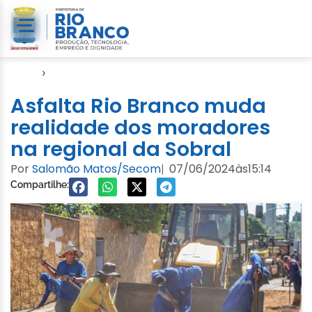
Início
›
Asfalta Rio Branco
Asfalta Rio Branco muda
realidade dos moradores
na regional da Sobral
Por
Salomão Matos/Secom
07/06/2024
às
15:14
|
Compartilhe: