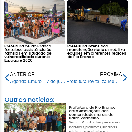
Prefeitura de Rio Branco
Prefeitura intensifica
fortalece assistência às
manutenção viária e mobiliza
famílias em situação de
equipes em diferentes regiões
vulnerabilidade durante
de Rio Branco
Expoacre 2026
ANTERIOR
PRÓXIMA
Agenda Emurb – 7 de junho de 2024
Prefeitura revitaliza Memorial Chico Mendes localizado no local que leva o mesmo nome do ambientalista
Outras notícias:
Prefeitura de Rio Branco
aproxima ações das
comunidades rurais do
Barro Vermelho
Visita ao Ramal do Junqueira reuniu
moradores, produtores, lideranças
políticas e comunitárias para