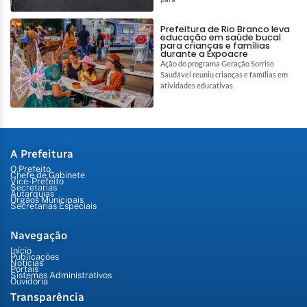
Prefeitura de Rio Branco leva
educação em saúde bucal
para crianças e famílias
durante a Expoacre
Ação do programa Geração Sorriso
Saudável reuniu crianças e famílias em
atividades educativas
A Prefeitura
O Prefeito
Chefe de Gabinete
Vice-Prefeito
Secretarias
Autarquias
Órgãos Municipais
Secretarias Especiais
Navegação
Início
Publicações
Notícias
Portais
Sistemas Administrativos
Ouvidoria
Transparência