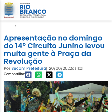
Início
›
Evento
Apresentação no domingo
do 14º Circuito Junino levou
muita gente à Praça da
Revolução
Por
Secom Prefeitura
20/06/2022
às
11:01
|
Compartilhe: