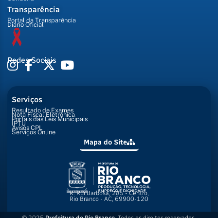
Transparência
Portal da Transparência
Diário Oficial
Redes Sociais
Serviços
Resultado de Exames
Nota Fiscal Eletrônica
Portais das Leis Municipais
IPTU
Avisos CPL
Serviços Online
Mapa do Site
R. Rui Barbosa, 285 - Centro,
Rio Branco - AC, 69900-120
© 2025
Prefeitura de Rio Branco
. Todos os direitos reservados.