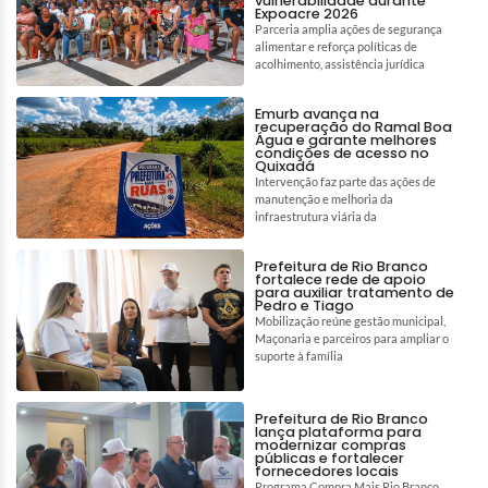
vulnerabilidade durante
Expoacre 2026
Parceria amplia ações de segurança
alimentar e reforça políticas de
acolhimento, assistência jurídica
Emurb avança na
recuperação do Ramal Boa
Água e garante melhores
condições de acesso no
Quixadá
Intervenção faz parte das ações de
manutenção e melhoria da
infraestrutura viária da
Prefeitura de Rio Branco
fortalece rede de apoio
para auxiliar tratamento de
Pedro e Tiago
Mobilização reúne gestão municipal,
Maçonaria e parceiros para ampliar o
suporte à família
Prefeitura de Rio Branco
lança plataforma para
modernizar compras
públicas e fortalecer
fornecedores locais
Programa Compra Mais Rio Branco