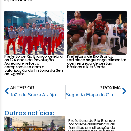
Expoacre 2026
Prefeito de Rio Branco celebra
Prefeitura de Rio Branco
os 124 anos da Revolução
fortalece segurança alimentar
Acreana e reforça
com entrega de cestas
compromisso com a
básicas e Kits Verde
valorização da história da Seis
de Agosto
ANTERIOR
PRÓXIMA
João de Souza Araújo
Segunda Etapa do Circuito Junino de Rio Branco se encerra com sucesso de público e organização
Outras notícias:
Prefeitura de Rio Branco
fortalece assistência às
famílias em situação de