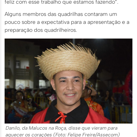
feliz com esse trabalho que estamos fazendo”.
Alguns membros das quadrilhas contaram um
pouco sobre a expectativa para a apresentação e a
preparação dos quadrilheiros.
Danilo, da Malucos na Roça, disse que vieram para
aquecer os corações (Foto: Felipe Freire/Assecom)