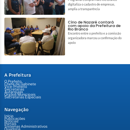
digitaliza o cadastro de empresas,
amplia a transparência
Círio de Nazaré contará
com apoio da Prefeitura de
Rio Branco
Encontro entre o prefeito e a comissão
organizadora marcou a confirmação do
apoio
A Prefeitura
O Prefeito
Chefe de Gabinete
Vice-Prefeito
Secretarias
Autarquias
Órgãos Municipais
Secretarias Especiais
Navegação
Início
Publicações
Notícias
Portais
Sistemas Administrativos
Ouvidoria