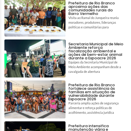
Prefeitura de Rio Branco
aproxima ações das
comunidades rurais do
Barro Vermelho
Visita ao Ramal do Junqueira reuniu
moradores, produtores, lideranças
políticas e comunitárias para
Secretaria Municipal de Meio
Ambiente reforça
fiscalização ambiental e
ações de bem-estar animal
durante a Expoacre 2026
Equipes da Secretaria Municipal de
Meio Ambiente acompanham desde a
cavalgada de abertura
Prefeitura de Rio Branco
fortalece assistência às
famílias em situação de
vulnerabilidade durante
Expoacre 2026
Parceria amplia ações de segurança
alimentar e reforça políticas de
acolhimento, assistência jurídica
Prefeitura intensifica
manutenção viária e