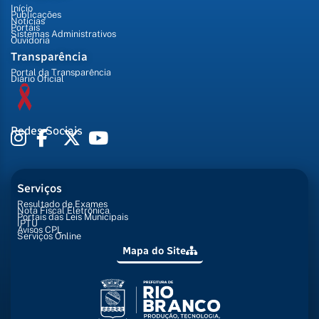
Início
Publicações
Notícias
Portais
Sistemas Administrativos
Ouvidoria
Transparência
Portal da Transparência
Diário Oficial
Redes Sociais
Serviços
Resultado de Exames
Nota Fiscal Eletrônica
Portais das Leis Municipais
IPTU
Avisos CPL
Serviços Online
Mapa do Site