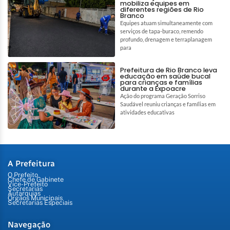
mobiliza equipes em
diferentes regiões de Rio
Branco
Equipes atuam simultaneamente com
serviços de tapa-buraco, remendo
profundo, drenagem e terraplanagem
para
Prefeitura de Rio Branco leva
educação em saúde bucal
para crianças e famílias
durante a Expoacre
Ação do programa Geração Sorriso
Saudável reuniu crianças e famílias em
atividades educativas
A Prefeitura
O Prefeito
Chefe de Gabinete
Vice-Prefeito
Secretarias
Autarquias
Órgãos Municipais
Secretarias Especiais
Navegação