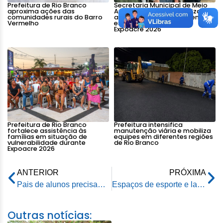
Prefeitura de Rio Branco
Secretaria Municipal de Meio
aproxima ações das
Ambiente reforça fiscalização
comunidades rurais do Barro
ambiental e ações de bem-
Vermelho
estar animal durante a
Expoacre 2026
Prefeitura de Rio Branco
Prefeitura intensifica
fortalece assistência às
manutenção viária e mobiliza
famílias em situação de
equipes em diferentes regiões
vulnerabilidade durante
de Rio Branco
Expoacre 2026
ANTERIOR
PRÓXIMA
Pais de alunos precisam agendar recebimento de material impresso para aulas remotas da rede municipal
Espaços de esporte e lazer são vistoriados pela Prefeitura de Rio Branco
Outras notícias: