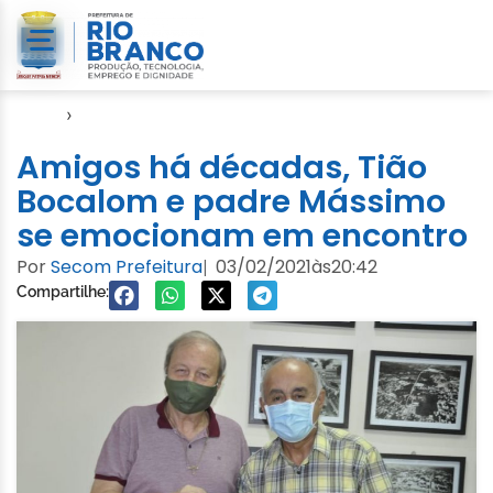
Início
›
Notícias
Amigos há décadas, Tião
Bocalom e padre Mássimo
se emocionam em encontro
Por
Secom Prefeitura
03/02/2021
às
20:42
|
Compartilhe: