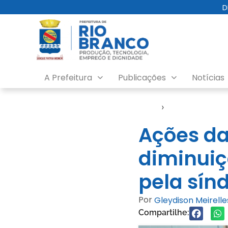
D
A Prefeitura
Publicações
Notícias
Início
›
Notícias
Ações da
diminuiç
pela sín
Por
Gleydison Meirel
Compartilhe: