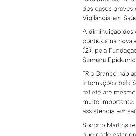
dos casos graves e
Vigilância em Saú
A diminuição dos 
contidos na nova e
(2), pela Fundaçã
Semana Epidemiológ
“Rio Branco não a
internações pela 
reflete até mesmo
muito importante.
assistência em sa
Socorro Martins r
que pode estar pr