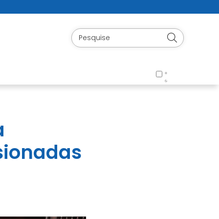
a
sionadas