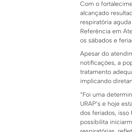
Com o fortalecime
alcançado resultad
respiratória agud
Referência em Ate
os sábados e feri
Apesar do atendi
notificações, a p
tratamento adequa
implicando direta
“Foi uma determi
URAP’s e hoje es
dos feriados, iss
possibilita inici
respiratórias, ref