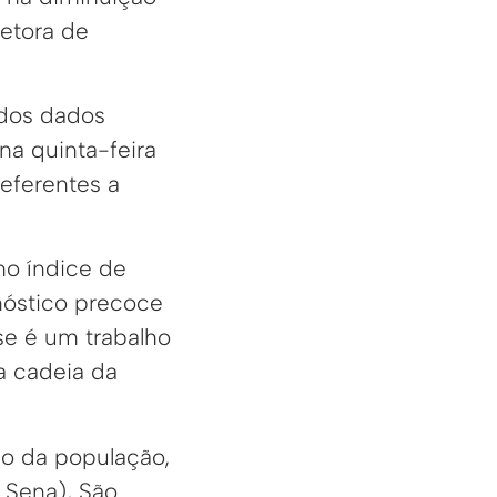
retora de
 dos dados
na quinta-feira
eferentes a
no índice de
nóstico precoce
se é um trabalho
a cadeia da
ão da população,
 Sena), São