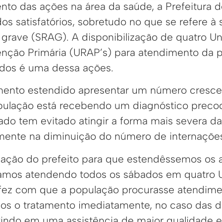
nto das ações na área da saúde, a Prefeitura 
os satisfatórios, sobretudo no que se refere à
a grave (SRAG). A disponibilização de quatro U
nção Primária (URAP’s) para atendimento da 
ados é uma dessa ações.
mento estendido apresentar um número cresce
opulação está recebendo um diagnóstico prec
do tem evitado atingir a forma mais severa d
mente na diminuição do número de internaçõe
nação do prefeito para que estendêssemos os 
tamos atendendo todos os sábados em quatro 
o fez com que a população procurasse atendime
armos o tratamento imediatamente, no caso das 
letindo em uma assistência de maior qualidade 