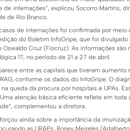
 de internações”, explicou Socorro Martins, di
de de Rio Branco.
casos de internações foi confirmada por meio
dição do Boletim InfoGripe, que foi divulgado 
o Oswaldo Cruz (Fiocruz). As informações são r
ica 17, no período de 21 a 27 de abril.
parece entre as capitais que tiveram aumento 
SRAG, conforme os dados do InfoGripe. O diag
 na queda da procura por hospitais e UPAs. Es
 Uma atenção básica eficiente reflete em toda 
úde”, complementou a diretora.
eforçou ainda sobre a importância da imunizaç
ocurando as URAPs, Roney Meireles (Adalberto