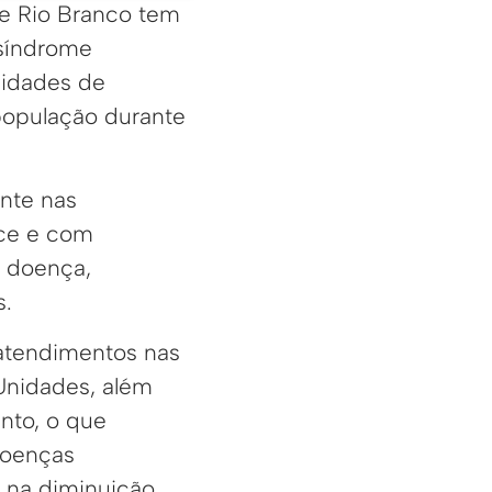
de Rio Branco tem
 síndrome
nidades de
população durante
nte nas
oce e com
a doença,
s.
atendimentos nas
Unidades, além
nto, o que
doenças
e na diminuição