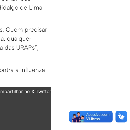
Hidalgo de Lima
as. Quem precisar
na, qualquer
a das URAPs”,
ntra a Influenza
partilhar no X Twitter