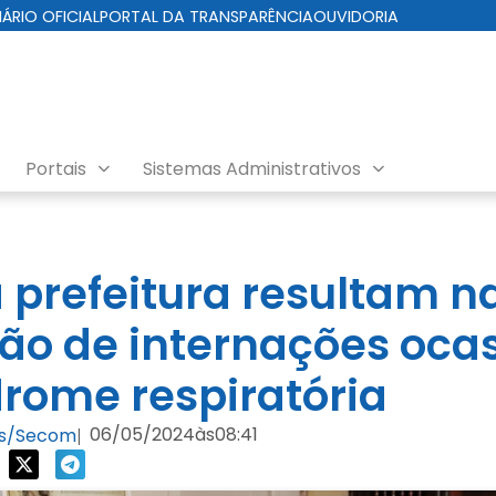
IÁRIO OFICIAL
PORTAL DA TRANSPARÊNCIA
OUVIDORIA
Portais
Sistemas Administrativos
 prefeitura resultam n
ão de internações oca
drome respiratória
06/05/2024
às
08:41
les/Secom
|