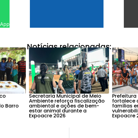
sApp
Notícias relacionadas:
nco
Secretaria Municipal de Meio
Prefeitura
Ambiente reforça fiscalização
fortalece 
o Barro
ambiental e ações de bem-
famílias 
estar animal durante a
vulnerabi
Expoacre 2026
Expoacre 