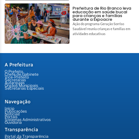
Prefeitura de Rio Branco leva
educação em saúde bucal
para crianças e famílias
durante a Expoacre
Ação do programa Geração Sorriso
Saudável reuniu crianças e famílias em
atividades educativas
A Prefeitura
O Prefeito
Chefe de Gabinete
Vice-Prefeito
Secretarias
Autarquias
Órgãos Municipais
Secretarias Especiais
Navegação
Início
Publicações
Notícias
Portais
Sistemas Administrativos
Ouvidoria
Transparência
Portal da Transparência