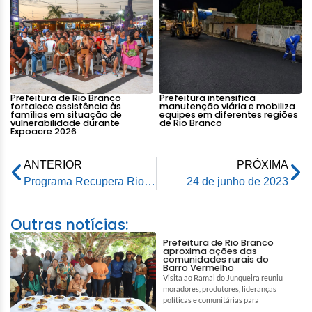
Prefeitura de Rio Branco
Prefeitura intensifica
fortalece assistência às
manutenção viária e mobiliza
famílias em situação de
equipes em diferentes regiões
vulnerabilidade durante
de Rio Branco
Expoacre 2026
ANTERIOR
PRÓXIMA
Programa Recupera Rio Branco tem obras bem avançadas e primeiras ruas já ficam prontas na próxima semana
24 de junho de 2023
Outras notícias:
Prefeitura de Rio Branco
aproxima ações das
comunidades rurais do
Barro Vermelho
Visita ao Ramal do Junqueira reuniu
moradores, produtores, lideranças
políticas e comunitárias para