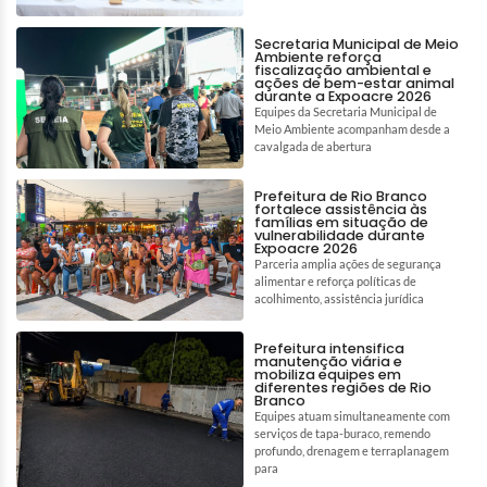
Secretaria Municipal de Meio
Ambiente reforça
fiscalização ambiental e
ações de bem-estar animal
durante a Expoacre 2026
Equipes da Secretaria Municipal de
Meio Ambiente acompanham desde a
cavalgada de abertura
Prefeitura de Rio Branco
fortalece assistência às
famílias em situação de
vulnerabilidade durante
Expoacre 2026
Parceria amplia ações de segurança
alimentar e reforça políticas de
acolhimento, assistência jurídica
Prefeitura intensifica
manutenção viária e
mobiliza equipes em
diferentes regiões de Rio
Branco
Equipes atuam simultaneamente com
serviços de tapa-buraco, remendo
profundo, drenagem e terraplanagem
para