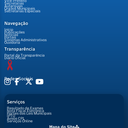
Vice-Prefeito
Secretarias
Autarquias
Órgãos Municipais
Secretarias Especiais
Navegação
Início
Publicações
Notícias
Portais
Sistemas Administrativos
Ouvidoria
Transparência
Portal da Transparência
Diário Oficial
Redes Sociais
Serviços
Resultado de Exames
Nota Fiscal Eletrônica
Portais das Leis Municipais
IPTU
Avisos CPL
Serviços Online
Mapa do Site