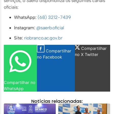
serviços, o Saerb disponibiliza os seguintes canais
oficiais:
WhatsApp:
(68) 3212-7439
Instagram:
@saerb.oficial
Site:
riobranco.ac.gov.br
Compartilhar
Compartilhar
no X Twitter
no Facebook
Compartilhar no
WhatsApp
Notícias relacionadas: