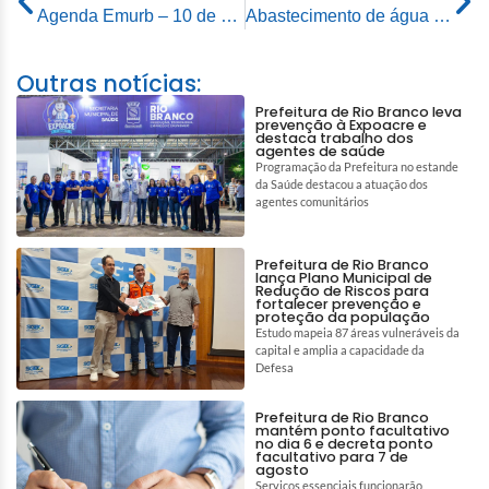
Agenda Emurb – 10 de dezembro de 2025
Abastecimento de água volta ao normal após parada preventiva na ETA 2, em Rio Branco
Outras notícias:
Prefeitura de Rio Branco leva
prevenção à Expoacre e
destaca trabalho dos
agentes de saúde
Programação da Prefeitura no estande
da Saúde destacou a atuação dos
agentes comunitários
Prefeitura de Rio Branco
lança Plano Municipal de
Redução de Riscos para
fortalecer prevenção e
proteção da população
Estudo mapeia 87 áreas vulneráveis da
capital e amplia a capacidade da
Defesa
Prefeitura de Rio Branco
mantém ponto facultativo
no dia 6 e decreta ponto
facultativo para 7 de
agosto
Serviços essenciais funcionarão