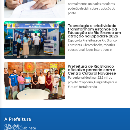
normalmente; unidades escolares
poderão decidir sobre a adoção do
ponto
Tecnologia e criatividade
transformam estande da
Educação de Rio Branco em
atração na Expoacre 2026
Espaço da Prefeitura de Rio Branco
apresenta Chromebooks, robótica
educacional, jogos interativos e
Prefeitura de Rio Branco
oficializa parceria com o
Centro Cultural Novarese
Parceria vai destinar 52,8 mil ao
projeto "Capoeira, Gingando para o
Futuro", fortalecendo
A Prefeitura
O Prefeito
Chefe de Gabinete