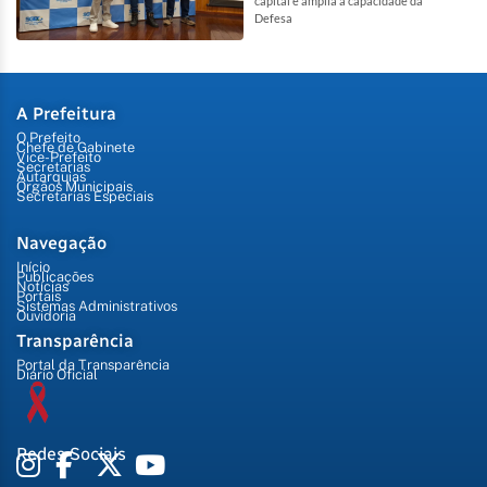
capital e amplia a capacidade da
Defesa
A Prefeitura
O Prefeito
Chefe de Gabinete
Vice-Prefeito
Secretarias
Autarquias
Órgãos Municipais
Secretarias Especiais
Navegação
Início
Publicações
Notícias
Portais
Sistemas Administrativos
Ouvidoria
Transparência
Portal da Transparência
Diário Oficial
Redes Sociais