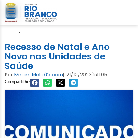
Início
›
Notícias
Recesso de Natal e Ano
Novo nas Unidades de
Saúde
Por
Miriam Melo/Secom
21/12/2023
às
11:05
|
Compartilhe: