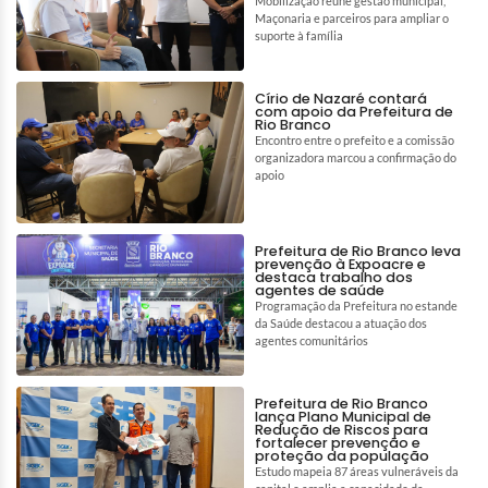
Mobilização reúne gestão municipal,
Maçonaria e parceiros para ampliar o
suporte à família
Círio de Nazaré contará
com apoio da Prefeitura de
Rio Branco
Encontro entre o prefeito e a comissão
organizadora marcou a confirmação do
apoio
Prefeitura de Rio Branco leva
prevenção à Expoacre e
destaca trabalho dos
agentes de saúde
Programação da Prefeitura no estande
da Saúde destacou a atuação dos
agentes comunitários
Prefeitura de Rio Branco
lança Plano Municipal de
Redução de Riscos para
fortalecer prevenção e
proteção da população
Estudo mapeia 87 áreas vulneráveis da