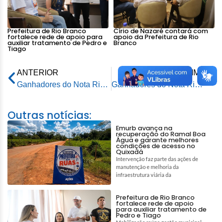
Prefeitura de Rio Branco
Círio de Nazaré contará com
fortalece rede de apoio para
apoio da Prefeitura de Rio
auxiliar tratamento de Pedro e
Branco
Tiago
ANTERIOR
PRÓXIMA
Ganhadores do Nota Rio Branco recebem premiação em frente a Prefeitura
Ganhadores do Nota Rio Branco recebem premiação em frente a Prefeitura
Outras notícias:
Emurb avança na
recuperação do Ramal Boa
Água e garante melhores
condições de acesso no
Quixadá
Intervenção faz parte das ações de
manutenção e melhoria da
infraestrutura viária da
Prefeitura de Rio Branco
fortalece rede de apoio
para auxiliar tratamento de
Pedro e Tiago