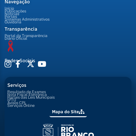
Navegação
Início
Publicações
Notícias
Portais
Sistemas Administrativos
Ouvidoria
Transparência
Portal da Transparência
Diário Oficial
Redes Sociais
Serviços
Resultado de Exames
Nota Fiscal Eletrônica
Portais das Leis Municipais
IPTU
Avisos CPL
Serviços Online
Mapa do Site