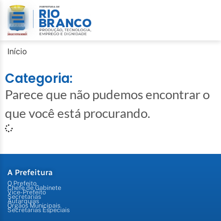
Início
Categoria:
Parece que não pudemos encontrar o
que você está procurando.
A Prefeitura
O Prefeito
Chefe de Gabinete
Vice-Prefeito
Secretarias
Autarquias
Órgãos Municipais
Secretarias Especiais