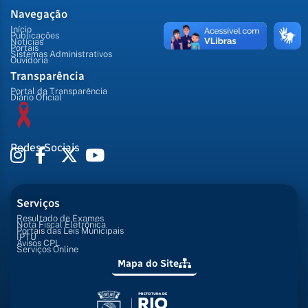
Navegação
Início
Publicações
Notícias
Portais
Sistemas Administrativos
Ouvidoria
Transparência
Portal da Transparência
Diário Oficial
Redes Sociais
Serviços
Resultado de Exames
Nota Fiscal Eletrônica
Portais das Leis Municipais
IPTU
Avisos CPL
Serviços Online
Mapa do Site