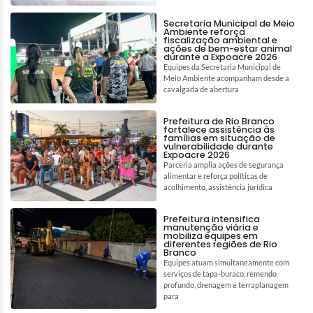
Secretaria Municipal de Meio
Ambiente reforça
fiscalização ambiental e
ações de bem-estar animal
durante a Expoacre 2026
Equipes da Secretaria Municipal de
Meio Ambiente acompanham desde a
cavalgada de abertura
Prefeitura de Rio Branco
fortalece assistência às
famílias em situação de
vulnerabilidade durante
Expoacre 2026
Parceria amplia ações de segurança
alimentar e reforça políticas de
acolhimento, assistência jurídica
Prefeitura intensifica
manutenção viária e
mobiliza equipes em
diferentes regiões de Rio
Branco
Equipes atuam simultaneamente com
serviços de tapa-buraco, remendo
profundo, drenagem e terraplanagem
para