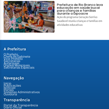
Prefeitura de Rio Branco leva
educação em saúde bucal
para crianças e famílias
durante a Expoacre
Ação do programa Geração Sorriso
Saudável reuniu crianças e famílias em
atividades educativas
A Prefeitura
O Prefeito
Chefe de Gabinete
Vice-Prefeito
Secretarias
Autarquias
Órgãos Municipais
Secretarias Especiais
Navegação
Início
Publicações
Notícias
Portais
Sistemas Administrativos
Ouvidoria
Transparência
Portal da Transparência
Diário Oficial