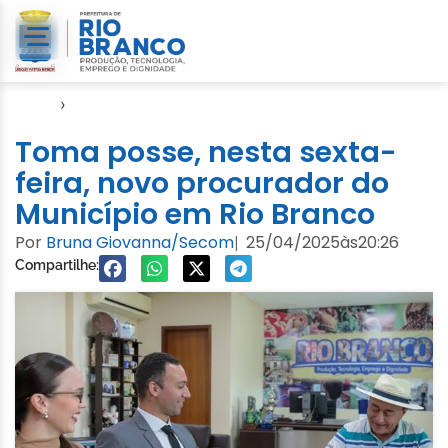
Início
›
Gabinete
Toma posse, nesta sexta-
feira, novo procurador do
Município em Rio Branco
Por
Bruna Giovanna/Secom
25/04/2025
às
20:26
|
Compartilhe: