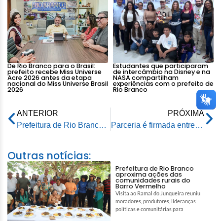
De Rio Branco para o Brasil:
Estudantes que participaram
prefeito recebe Miss Universe
de intercâmbio na Disney e na
Acre 2026 antes da etapa
NASA compartilham
nacional do Miss Universe Brasil
experiências com o prefeito de
2026
Rio Branco
ANTERIOR
PRÓXIMA
Prefeitura de Rio Branco e Governo do Estado firmam parceria para ampliar acesso à água com perfuração de poços artesianos
Parceria é firmada entre Prefeitura de Rio Branco e Governo do Estado para ampliar acesso à água com perfuração de poços artesianos
Outras notícias:
Prefeitura de Rio Branco
aproxima ações das
comunidades rurais do
Barro Vermelho
Visita ao Ramal do Junqueira reuniu
moradores, produtores, lideranças
políticas e comunitárias para