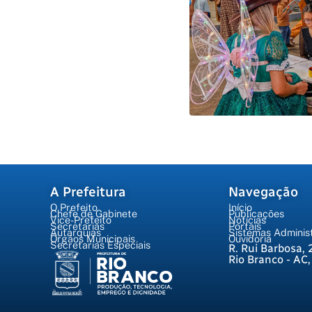
A Prefeitura
Navegação
O Prefeito
Início
Chefe de Gabinete
Publicações
Vice-Prefeito
Notícias
Secretarias
Portais
Autarquias
Sistemas Administ
Órgãos Municipais
Ouvidoria
Secretarias Especiais
R. Rui Barbosa, 
Rio Branco - AC