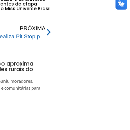
 antes da etapa
o Miss Universe Brasil
PRÓXIMA
Prefeitura de Rio Branco realiza Pit Stop pelo Dia Mundial de Combate à Exploração do Trabalho Infantil
nco aproxima
s rurais do
euniu moradores,
s e comunitárias para