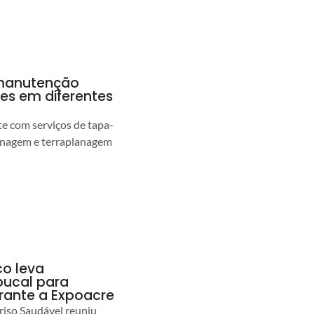
a manutenção
pes em diferentes
 com serviços de tapa-
enagem e terraplanagem
co leva
ucal para
urante a Expoacre
iso Saudável reuniu