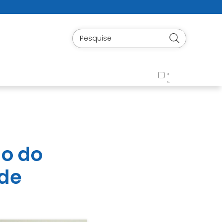
ão do
úde