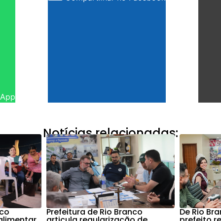
sApp
Notícias relacionadas:
nco
Prefeitura de Rio Branco
De Rio Bra
alimentar
articula regularização de
prefeito r