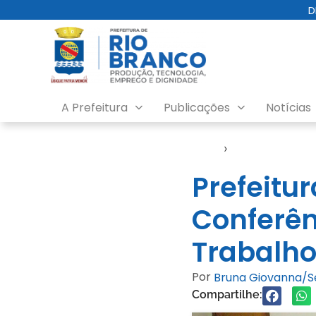
D
A Prefeitura
Publicações
Notícias
Início
›
Gabinete
Prefeitu
Conferên
Trabalho
Por
Bruna Giovanna/
Compartilhe: