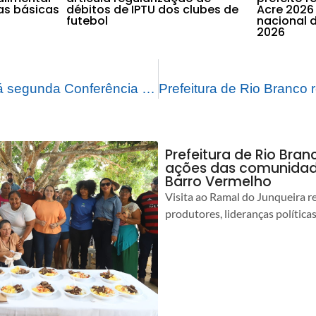
as básicas
débitos de IPTU dos clubes de
Acre 2026
futebol
nacional d
2026
Prefeitura realizará segunda Conferência Municipal de Gestão do Trabalho e da Educação na Saúde
Prefeitura de Rio Bra
ações das comunidade
Barro Vermelho
Visita ao Ramal do Junqueira r
produtores, lideranças política