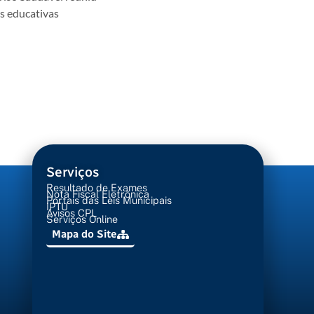
es educativas
Serviços
Resultado de Exames
Nota Fiscal Eletrônica
Portais das Leis Municipais
IPTU
Avisos CPL
Serviços Online
Mapa do Site