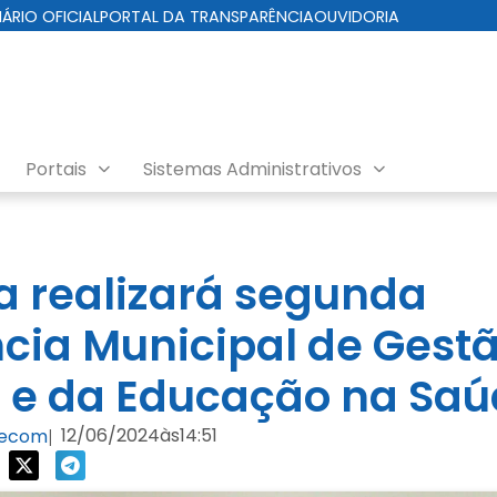
IÁRIO OFICIAL
PORTAL DA TRANSPARÊNCIA
OUVIDORIA
Portais
Sistemas Administrativos
ra realizará segunda
cia Municipal de Gest
 e da Educação na Sa
12/06/2024
às
14:51
Secom
|