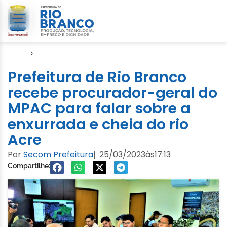
Início
›
Cheia 2023
Prefeitura de Rio Branco
recebe procurador-geral do
MPAC para falar sobre a
enxurrada e cheia do rio
Acre
Por
Secom Prefeitura
25/03/2023
às
17:13
|
Compartilhe: