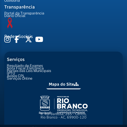
Ouvidoria
Transparência
Portal da Transparência
Diário Oficial
Redes Sociais
Serviços
Resultado de Exames
Nota Fiscal Eletrônica
Portais das Leis Municipais
IPTU
Avisos CPL
Serviços Online
Mapa do Site
R. Rui Barbosa, 285 - Centro,
Rio Branco - AC, 69900-120