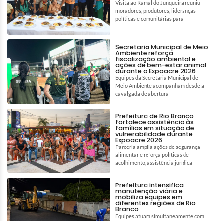
Visita ao Ramal do Junqueira reuniu
moradores, produtores, lideranças
políticas e comunitárias para
Secretaria Municipal de Meio
Ambiente reforça
fiscalização ambiental e
ações de bem-estar animal
durante a Expoacre 2026
Equipes da Secretaria Municipal de
Meio Ambiente acompanham desde a
cavalgada de abertura
Prefeitura de Rio Branco
fortalece assistência às
famílias em situação de
vulnerabilidade durante
Expoacre 2026
Parceria amplia ações de segurança
alimentar e reforça políticas de
acolhimento, assistência jurídica
Prefeitura intensifica
manutenção viária e
mobiliza equipes em
diferentes regiões de Rio
Branco
Equipes atuam simultaneamente com