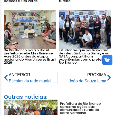
básicas e Kits Verde
futebol
De Rio Branco para o Brasil:
Estudantes que participaram
prefeito recebe Miss Universe
de intercâmbio na Disney e na
Acre 2026 antes da etapa
NASA compartilham
nacional do Miss Universe Brasil
experiências com o prefeito de
2026
Rio Branco
ANTERIOR
PRÓXIMA
Escolas da rede municipal são usadas para abrigar famílias afetadas pela enchente
João de Souza Lima
Outras notícias:
Prefeitura de Rio Branco
aproxima ações das
comunidades rurais do
Barro Vermelho