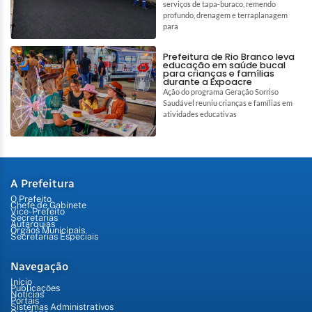
serviços de tapa-buraco, remendo
profundo, drenagem e terraplanagem
para
Prefeitura de Rio Branco leva
educação em saúde bucal
para crianças e famílias
durante a Expoacre
Ação do programa Geração Sorriso
Saudável reuniu crianças e famílias em
atividades educativas
A Prefeitura
O Prefeito
Chefe de Gabinete
Vice-Prefeito
Secretarias
Autarquias
Órgãos Municipais
Secretarias Especiais
Navegação
Início
Publicações
Notícias
Portais
Sistemas Administrativos