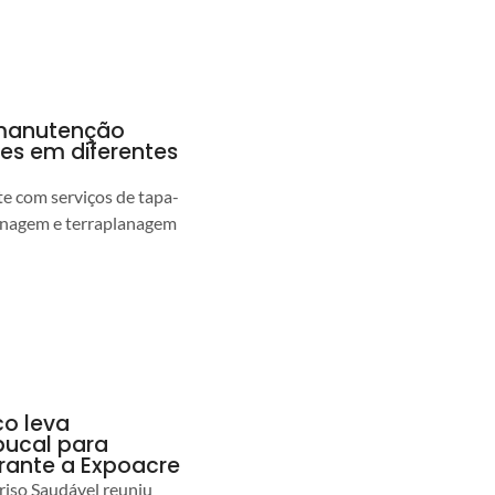
a manutenção
pes em diferentes
 com serviços de tapa-
enagem e terraplanagem
co leva
ucal para
urante a Expoacre
iso Saudável reuniu