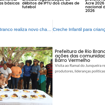
as básicas
débitos de IPTU dos clubes de
Acre 2026
futebol
nacional d
2026
Prefeitura de Rio Branco realiza novo chamamento de aprovados em concurso público
Prefeitura de Rio Bra
ações das comunidade
Barro Vermelho
Visita ao Ramal do Junqueira r
produtores, lideranças política