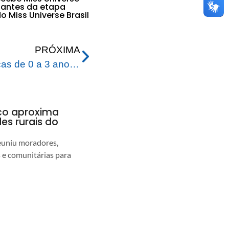
 antes da etapa
o Miss Universe Brasil
PRÓXIMA
Creche Infantil para crianças de 0 a 3 anos na Vila Acre já tem 77% da obra concluída
nco aproxima
s rurais do
euniu moradores,
s e comunitárias para