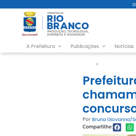
D
A Prefeitura
Publicações
Notícias
Início
›
Gabinete
Prefeitur
chamame
concurso
Por
Bruna Giovanna/
Compartilhe: