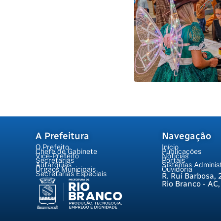
A Prefeitura
Navegação
O Prefeito
Início
Chefe de Gabinete
Publicações
Vice-Prefeito
Notícias
Secretarias
Portais
Autarquias
Sistemas Administ
Órgãos Municipais
Ouvidoria
Secretarias Especiais
R. Rui Barbosa, 
Rio Branco - AC