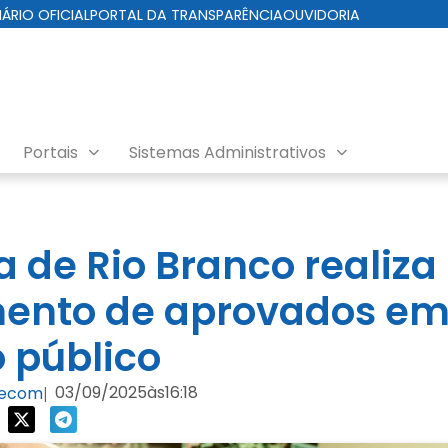
IÁRIO OFICIAL
PORTAL DA TRANSPARÊNCIA
OUVIDORIA
Portais
Sistemas Administrativos
a de Rio Branco realiza
nto de aprovados e
 público
03/09/2025
às
16:18
Secom
|