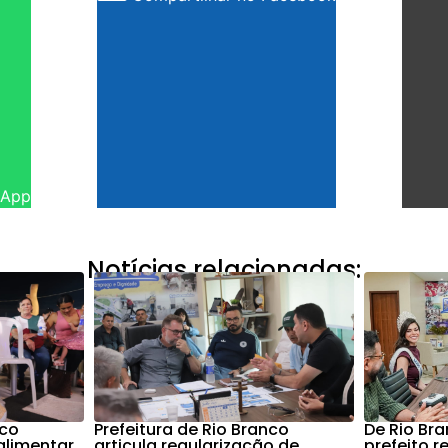
sApp
Notícias relacionadas:
nco
Prefeitura de Rio Branco
De Rio Bra
alimentar
articula regularização de
prefeito r