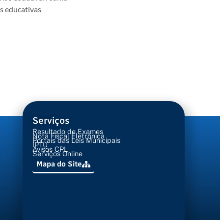
es educativas
Serviços
Resultado de Exames
Nota Fiscal Eletrônica
Portais das Leis Municipais
IPTU
Avisos CPL
Serviços Online
Mapa do Site