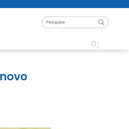
 novo
m