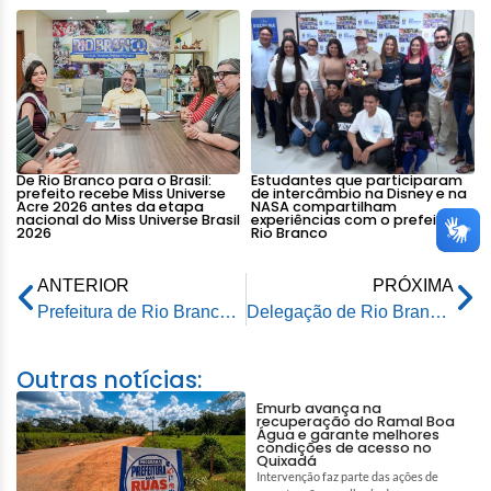
De Rio Branco para o Brasil:
Estudantes que participaram
prefeito recebe Miss Universe
de intercâmbio na Disney e na
Acre 2026 antes da etapa
NASA compartilham
nacional do Miss Universe Brasil
experiências com o prefeito de
2026
Rio Branco
ANTERIOR
PRÓXIMA
Prefeitura de Rio Branco realiza convocação de 508 servidores efetivos para fortalecer serviços públicos
Delegação de Rio Branco garante participação na 5ª Conferência Nacional de Meio Ambiente
Outras notícias:
Emurb avança na
recuperação do Ramal Boa
Água e garante melhores
condições de acesso no
Quixadá
Intervenção faz parte das ações de