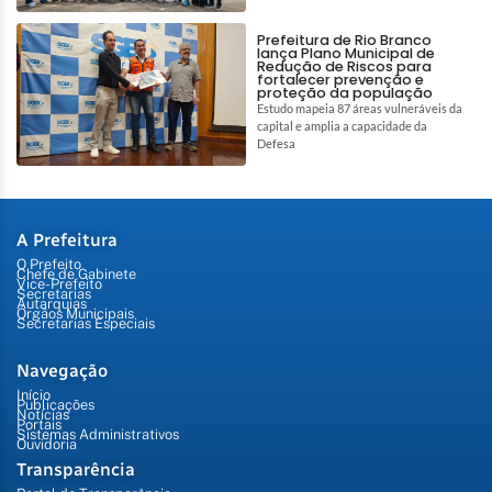
Prefeitura de Rio Branco
lança Plano Municipal de
Redução de Riscos para
fortalecer prevenção e
proteção da população
Estudo mapeia 87 áreas vulneráveis da
capital e amplia a capacidade da
Defesa
A Prefeitura
O Prefeito
Chefe de Gabinete
Vice-Prefeito
Secretarias
Autarquias
Órgãos Municipais
Secretarias Especiais
Navegação
Início
Publicações
Notícias
Portais
Sistemas Administrativos
Ouvidoria
Transparência