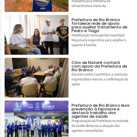
manutenção e melhoria da
infraestrutura viária da
Prefeitura de Rio Branco
fortalece rede de apoio
para auxiliar tratamento de
Pedro e Tiago
Mobilização reúne gestão municipal,
Maçonaria e parceiros para ampliar o
suporte à família
Círio de Nazaré contará
com apoio da Prefeitura de
Rio Branco
Encontro entre o prefeito e a comissão
organizadora marcou a confirmação do
apoio
Prefeitura de Rio Branco leva
prevenção à Expoacre e
destaca trabalho dos
agentes de saúde
Programação da Prefeitura no estande
da Saúde destacou a atuação dos
agentes comunitários