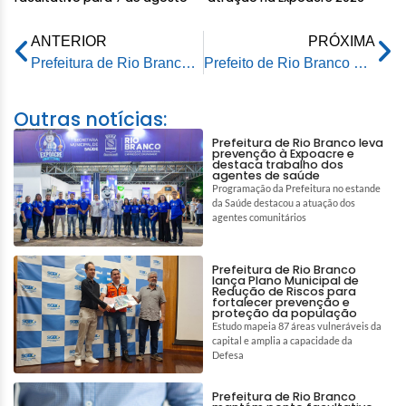
ANTERIOR
PRÓXIMA
Prefeitura de Rio Branco fortalece inclusão social com apresentações culturais durante o Viva + Rio Branco
Prefeito de Rio Branco participa da posse da diretoria da Associação de Moradores do Bela Vista
Outras notícias:
Prefeitura de Rio Branco leva
prevenção à Expoacre e
destaca trabalho dos
agentes de saúde
Programação da Prefeitura no estande
da Saúde destacou a atuação dos
agentes comunitários
Prefeitura de Rio Branco
lança Plano Municipal de
Redução de Riscos para
fortalecer prevenção e
proteção da população
Estudo mapeia 87 áreas vulneráveis da
capital e amplia a capacidade da
Defesa
Prefeitura de Rio Branco