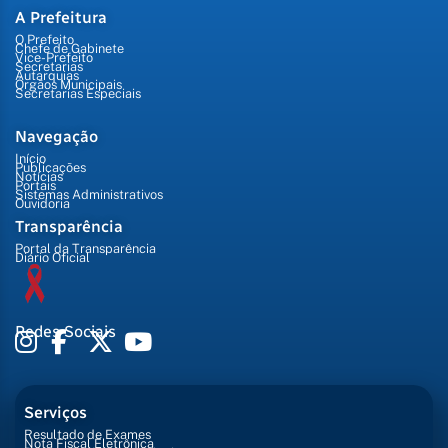
A Prefeitura
O Prefeito
Chefe de Gabinete
Vice-Prefeito
Secretarias
Autarquias
Órgãos Municipais
Secretarias Especiais
Navegação
Início
Publicações
Notícias
Portais
Sistemas Administrativos
Ouvidoria
Transparência
Portal da Transparência
Diário Oficial
Redes Sociais
Serviços
Resultado de Exames
Nota Fiscal Eletrônica