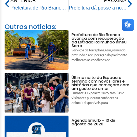
ANTERIOR
PRÓXIMA
Prefeitura de Rio Branco empossa dez novos Procuradores para o Município
Prefeitura dá posse a novos auditores, técnicos de informática e contadores para o município
Outras notícias:
Prefeitura de Rio Branco
avança com recuperação
da Estrada Raimundo Irineu
Serra
Serviços de terraplanagem, remendo
profundo e recuperação do pavimento
melhoram as condições de
Última noite da Expoacre
termina com novos lares e
histórias que começam com
um gesto de amor
Durante a Expoacre 2026, famílias e
visitantes puderam conhecer os
animais disponíveis para
Agenda Emurb – 10 de
agosto de 2026