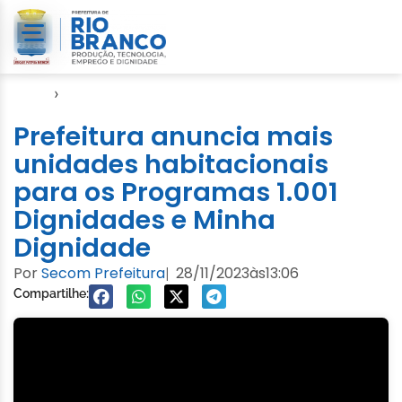
Início
›
Gabinete
Prefeitura anuncia mais
unidades habitacionais
para os Programas 1.001
Dignidades e Minha
Dignidade
Por
Secom Prefeitura
28/11/2023
às
13:06
|
Compartilhe: