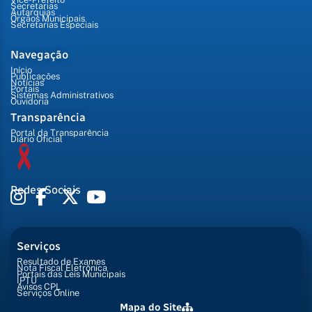
Secretarias
Autarquias
Órgãos Municipais
Secretarias Especiais
Navegação
Início
Publicações
Notícias
Portais
Sistemas Administrativos
Ouvidoria
Transparência
Portal da Transparência
Diário Oficial
Redes Sociais
Serviços
Resultado de Exames
Nota Fiscal Eletrônica
Portais das Leis Municipais
IPTU
Avisos CPL
Serviços Online
Mapa do Site