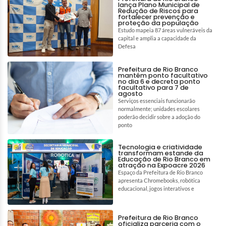
lança Plano Municipal de
Redução de Riscos para
fortalecer prevenção e
proteção da população
Estudo mapeia 87 áreas vulneráveis da
capital e amplia a capacidade da
Defesa
Prefeitura de Rio Branco
mantém ponto facultativo
no dia 6 e decreta ponto
facultativo para 7 de
agosto
Serviços essenciais funcionarão
normalmente; unidades escolares
poderão decidir sobre a adoção do
ponto
Tecnologia e criatividade
transformam estande da
Educação de Rio Branco em
atração na Expoacre 2026
Espaço da Prefeitura de Rio Branco
apresenta Chromebooks, robótica
educacional, jogos interativos e
Prefeitura de Rio Branco
oficializa parceria com o