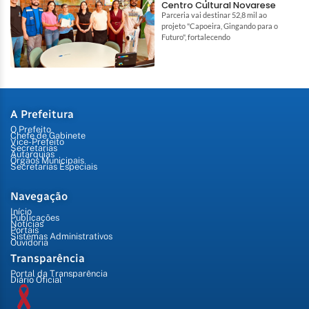
Centro Cultural Novarese
Parceria vai destinar 52,8 mil ao
projeto "Capoeira, Gingando para o
Futuro", fortalecendo
A Prefeitura
O Prefeito
Chefe de Gabinete
Vice-Prefeito
Secretarias
Autarquias
Órgãos Municipais
Secretarias Especiais
Navegação
Início
Publicações
Notícias
Portais
Sistemas Administrativos
Ouvidoria
Transparência
Portal da Transparência
Diário Oficial