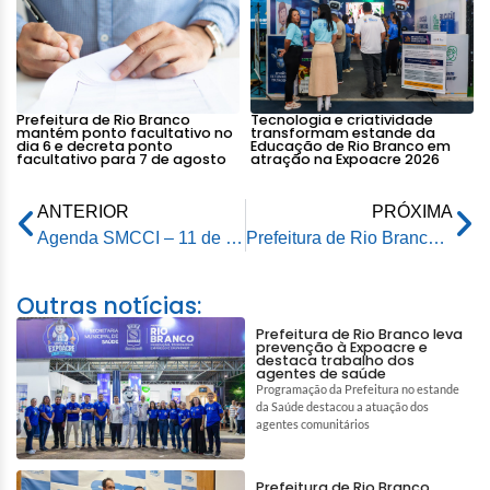
Prefeitura de Rio Branco
Tecnologia e criatividade
mantém ponto facultativo no
transformam estande da
dia 6 e decreta ponto
Educação de Rio Branco em
facultativo para 7 de agosto
atração na Expoacre 2026
ANTERIOR
PRÓXIMA
Agenda SMCCI – 11 de março de 2026
Prefeitura de Rio Branco inicia ação de saúde itinerante em comunidades ribeirinhas
Outras notícias:
Prefeitura de Rio Branco leva
prevenção à Expoacre e
destaca trabalho dos
agentes de saúde
Programação da Prefeitura no estande
da Saúde destacou a atuação dos
agentes comunitários
Prefeitura de Rio Branco