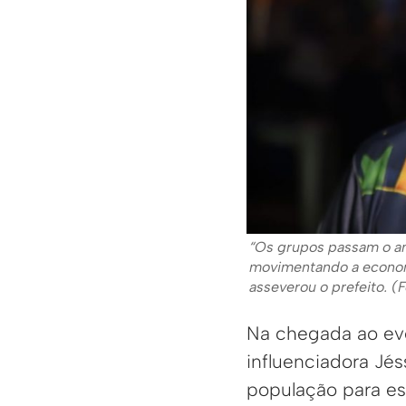
“Os grupos passam o an
movimentando a economi
asseverou o prefeito. (
Na chegada ao eve
influenciadora Jé
população para es