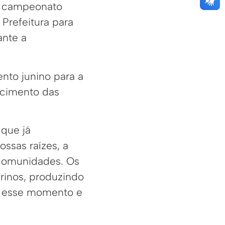
r campeonato
 Prefeitura para
ante a
nto junino para a
lecimento das
 que já
ssas raízes, a
 comunidades. Os
rinos, produzindo
a esse momento e