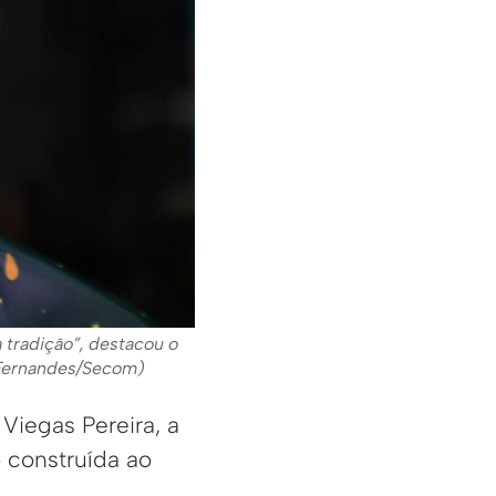
tradição”, destacou o
l Fernandes/Secom)
Viegas Pereira, a
o construída ao