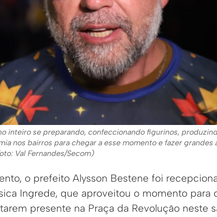
o inteiro se preparando, confeccionando figurinos, produzind
a nos bairros para chegar a esse momento e fazer grandes 
Foto: Val Fernandes/Secom)
nto, o prefeito Alysson Bestene foi recepcion
ssica Ingrede, que aproveitou o momento para 
tarem presente na Praça da Revolução neste s