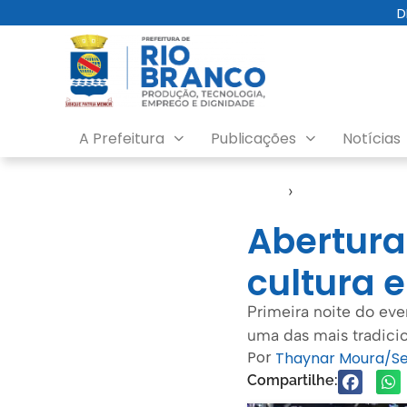
D
A Prefeitura
Publicações
Notícias
Início
›
FGB
Abertura
cultura 
Primeira noite do eve
uma das mais tradicio
Por
Thaynar Moura/S
Compartilhe: