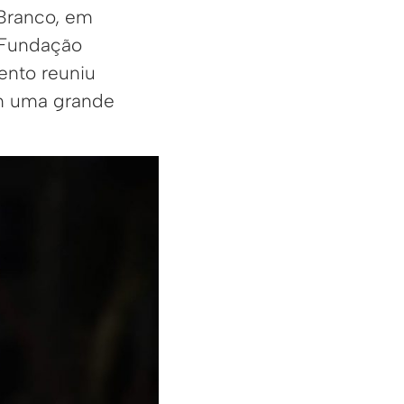
 Branco, em
a Fundação
vento reuniu
 em uma grande