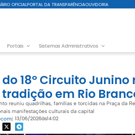
IÁRIO OFICIAL
PORTAL DA TRANSPARÊNCIA
OUVIDORIA
Portais
Sistemas Administrativos
 do 18º Circuito Junino
e tradição em Rio Branc
nto reuniu quadrilhas, famílias e torcidas na Praça da R
nais manifestações culturais da capital
13/06/2026
às
14:02
ecom
|