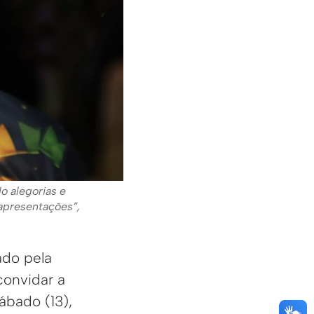
o alegorias e
apresentações”,
ado pela
convidar a
ábado (13),