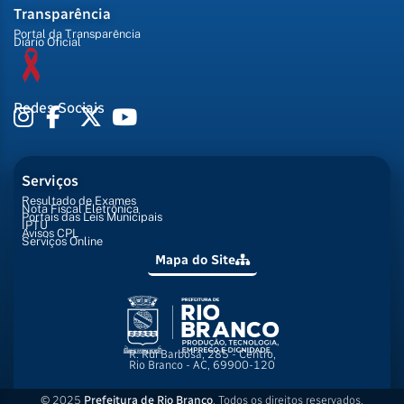
Transparência
Portal da Transparência
Diário Oficial
Redes Sociais
Serviços
Resultado de Exames
Nota Fiscal Eletrônica
Portais das Leis Municipais
IPTU
Avisos CPL
Serviços Online
Mapa do Site
R. Rui Barbosa, 285 - Centro,
Rio Branco - AC, 69900-120
© 2025
Prefeitura de Rio Branco
. Todos os direitos reservados.