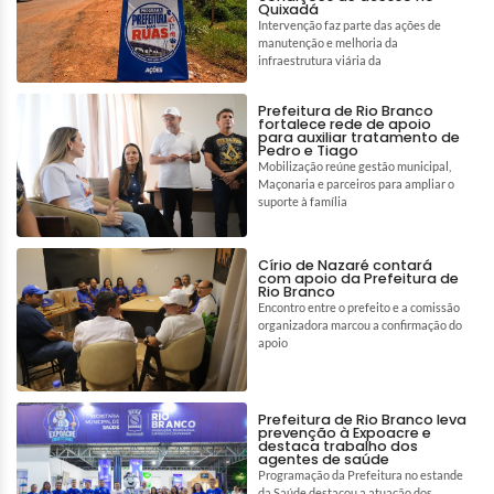
Quixadá
Intervenção faz parte das ações de
manutenção e melhoria da
infraestrutura viária da
Prefeitura de Rio Branco
fortalece rede de apoio
para auxiliar tratamento de
Pedro e Tiago
Mobilização reúne gestão municipal,
Maçonaria e parceiros para ampliar o
suporte à família
Círio de Nazaré contará
com apoio da Prefeitura de
Rio Branco
Encontro entre o prefeito e a comissão
organizadora marcou a confirmação do
apoio
Prefeitura de Rio Branco leva
prevenção à Expoacre e
destaca trabalho dos
agentes de saúde
Programação da Prefeitura no estande
da Saúde destacou a atuação dos