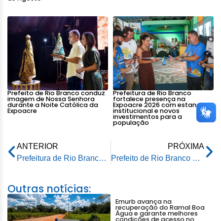
Prefeito de Rio Branco conduz
Prefeitura de Rio Branco
imagem de Nossa Senhora
fortalece presença na
durante a Noite Católica da
Expoacre 2026 com estande
Expoacre
institucional e novos
investimentos para a
população
ANTERIOR
PRÓXIMA
Prefeitura de Rio Branco recebe a visita da imagem peregrina de Nossa Senhora de Nazaré
Prefeito de Rio Branco é homenageado no Jubileu de Diamante da Administração Pública
Outras notícias:
Emurb avança na
recuperação do Ramal Boa
Água e garante melhores
condições de acesso no