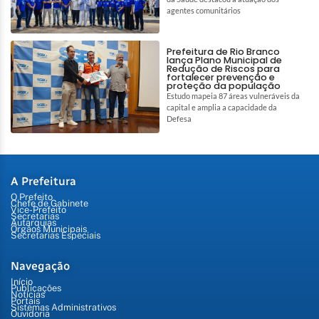
agentes comunitários
Prefeitura de Rio Branco
lança Plano Municipal de
Redução de Riscos para
fortalecer prevenção e
proteção da população
Estudo mapeia 87 áreas vulneráveis da
capital e amplia a capacidade da
Defesa
A Prefeitura
O Prefeito
Chefe de Gabinete
Vice-Prefeito
Secretarias
Autarquias
Órgãos Municipais
Secretarias Especiais
Navegação
Início
Publicações
Notícias
Portais
Sistemas Administrativos
Ouvidoria