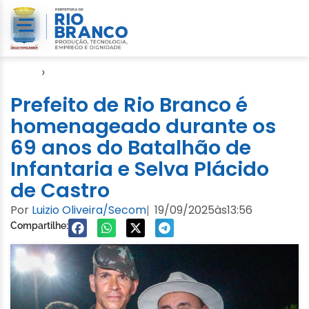
Início
›
Evento
Prefeito de Rio Branco é
homenageado durante os
69 anos do Batalhão de
Infantaria e Selva Plácido
de Castro
Por
Luizio Oliveira/Secom
19/09/2025
às
13:56
|
Compartilhe: