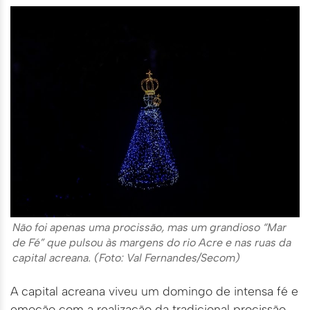
Não foi apenas uma procissão, mas um grandioso “Mar
de Fé” que pulsou às margens do rio Acre e nas ruas da
capital acreana. (Foto: Val Fernandes/Secom)
A capital acreana viveu um domingo de intensa fé e
emoção com a realização da tradicional procissão