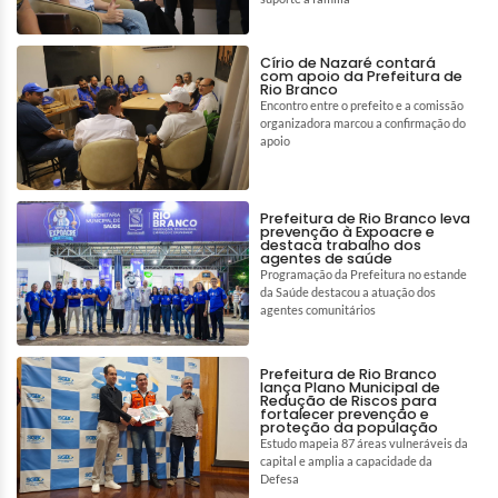
Círio de Nazaré contará
com apoio da Prefeitura de
Rio Branco
Encontro entre o prefeito e a comissão
organizadora marcou a confirmação do
apoio
Prefeitura de Rio Branco leva
prevenção à Expoacre e
destaca trabalho dos
agentes de saúde
Programação da Prefeitura no estande
da Saúde destacou a atuação dos
agentes comunitários
Prefeitura de Rio Branco
lança Plano Municipal de
Redução de Riscos para
fortalecer prevenção e
proteção da população
Estudo mapeia 87 áreas vulneráveis da
capital e amplia a capacidade da
Defesa