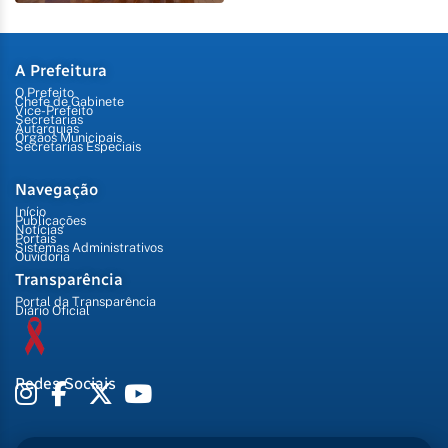
A Prefeitura
O Prefeito
Chefe de Gabinete
Vice-Prefeito
Secretarias
Autarquias
Órgãos Municipais
Secretarias Especiais
Navegação
Início
Publicações
Notícias
Portais
Sistemas Administrativos
Ouvidoria
Transparência
Portal da Transparência
Diário Oficial
Redes Sociais