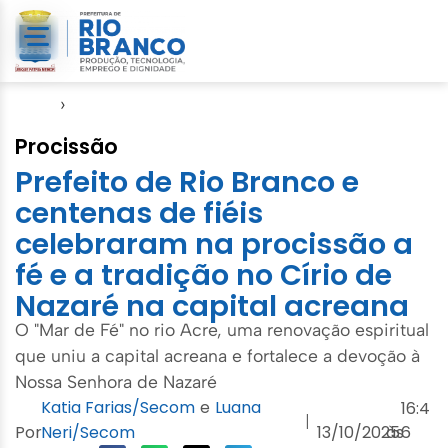
Início
›
Evento
Procissão
Prefeito de Rio Branco e
centenas de fiéis
celebraram na procissão a
fé e a tradição no Círio de
Nazaré na capital acreana
O "Mar de Fé" no rio Acre, uma renovação espiritual
que uniu a capital acreana e fortalece a devoção à
Nossa Senhora de Nazaré
Katia Farias/Secom
e
Luana
16:4
|
Por
Neri/Secom
13/10/2025
às
6