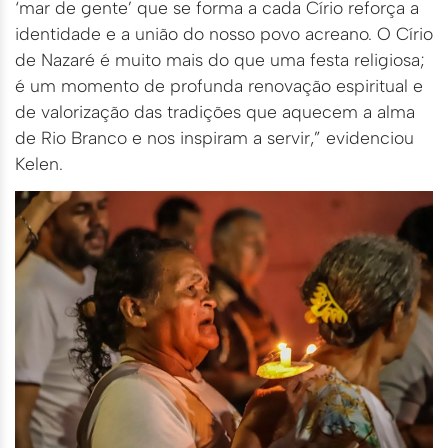
‘mar de gente’ que se forma a cada Círio reforça a
identidade e a união do nosso povo acreano. O Círio
de Nazaré é muito mais do que uma festa religiosa;
é um momento de profunda renovação espiritual e
de valorização das tradições que aquecem a alma
de Rio Branco e nos inspiram a servir,” evidenciou
Kelen.