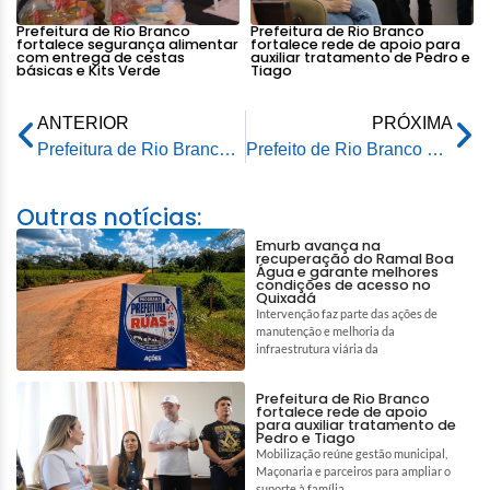
Prefeitura de Rio Branco
Prefeitura de Rio Branco
fortalece segurança alimentar
fortalece rede de apoio para
com entrega de cestas
auxiliar tratamento de Pedro e
básicas e Kits Verde
Tiago
ANTERIOR
PRÓXIMA
Prefeitura de Rio Branco promove ação pelo Dia das Crianças com diversão e integração com a natureza no Parque Chico Mendes
Prefeito de Rio Branco e centenas de fiéis celebraram na procissão a fé e a tradição no Círio de Nazaré na capital acreana
Outras notícias:
Emurb avança na
recuperação do Ramal Boa
Água e garante melhores
condições de acesso no
Quixadá
Intervenção faz parte das ações de
manutenção e melhoria da
infraestrutura viária da
Prefeitura de Rio Branco
fortalece rede de apoio
para auxiliar tratamento de
Pedro e Tiago
Mobilização reúne gestão municipal,
Maçonaria e parceiros para ampliar o
suporte à família