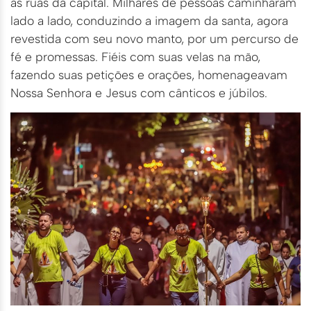
as ruas da capital. Milhares de pessoas caminharam
lado a lado, conduzindo a imagem da santa, agora
revestida com seu novo manto, por um percurso de
fé e promessas. Fiéis com suas velas na mão,
fazendo suas petições e orações, homenageavam
Nossa Senhora e Jesus com cânticos e júbilos.