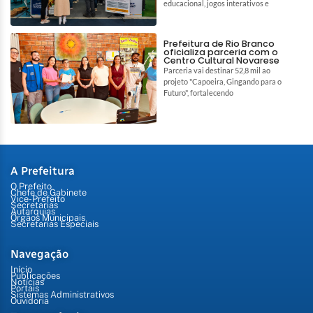
educacional, jogos interativos e
Prefeitura de Rio Branco
oficializa parceria com o
Centro Cultural Novarese
Parceria vai destinar 52,8 mil ao
projeto "Capoeira, Gingando para o
Futuro", fortalecendo
A Prefeitura
O Prefeito
Chefe de Gabinete
Vice-Prefeito
Secretarias
Autarquias
Órgãos Municipais
Secretarias Especiais
Navegação
Início
Publicações
Notícias
Portais
Sistemas Administrativos
Ouvidoria