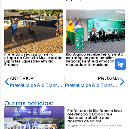
Prefeitura realiza primeira
Rio Branco recebe ferramenta
etapa do Circuito Municipal de
estratégica para ampliar
Esportes Equestres em Rio
negócios entre a Amazônia e o
Branco
mercado internacional
ANTERIOR
PRÓXIMA
Prefeitura de Rio Branco realiza manutenção nos cemitérios da capital para Dia de Finados
Prefeitura de Rio Branco valoriza servidores com programação especial na Semana do Servidor Público
Outras notícias:
Prefeitura de Rio Branco leva
prevenção à Expoacre e
destaca trabalho dos
agentes de saúde
Programação da Prefeitura no estande