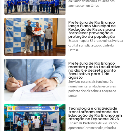
da Saúde destacou a atuação dos
agentes comunitários
Prefeitura de Rio Branco
lança Plano Municipal de
Redução de Riscos para
fortalecer prevenção e
proteção da população
Estudo mapeia 87 áreas vulneráveis da
capital e amplia a capacidade da
Defesa
Prefeitura de Rio Branco
mantém ponto facultativo
no dia 6 e decreta ponto
facultativo para 7 de
agosto
Serviços essenciais funcionarão
normalmente; unidades escolares
poderão decidir sobre a adoção do
ponto
Tecnologia e criatividade
transformam estande da
Educação de Rio Branco em
atração na Expoacre 2026
Espaço da Prefeitura de Rio Branco
apresenta Chromebooks, robótica