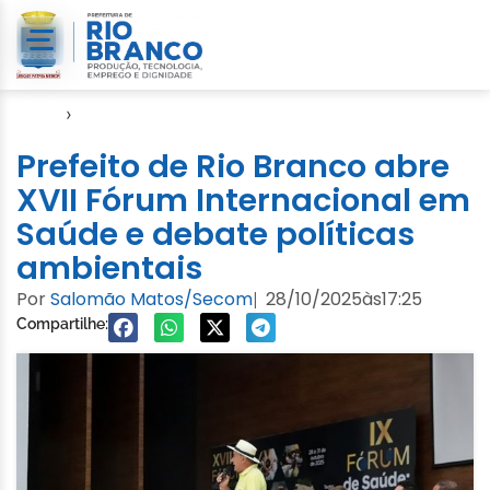
Início
›
Evento
Prefeito de Rio Branco abre
XVII Fórum Internacional em
Saúde e debate políticas
ambientais
Por
Salomão Matos/Secom
28/10/2025
às
17:25
|
Compartilhe: