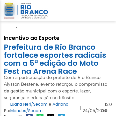
Início
›
Esporte
Incentivo ao Esporte
Prefeitura de Rio Branco
fortalece esportes radicais
com a 5ª edição do Moto
Fest na Arena Race
Com a participação do prefeito de Rio Branco
Alysson Bestene, evento reforçou o compromisso
da gestão municipal com o esporte, lazer,
segurança e educação no trânsito
Luana Neri/Secom
e
Adriano
13:0
|
Por
Mendes/Secom
24/05/2026
às
0