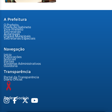
A Prefeitura
O Prefeito
Chefe de Gabinete
Vice-Prefeito
Secretarias
Autarquias
Órgãos Municipais
Secretarias Especiais
Navegação
Início
Publicações
Notícias
Portais
Sistemas Administrativos
Ouvidoria
Transparência
Portal da Transparência
Diário Oficial
Redes Sociais