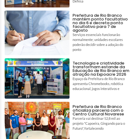
Defesa
Prefeitura de Rio Branco
mantém ponto facultativo
no dia 6 e decreta ponto
facultativo para 7 de
agosto
Serviços essenciais funcionarão
normalmente; unidades escolares
poderão decidir sobre a adoção do
ponto
Tecnologia e criatividade
transformam estande da
Educação de Rio Branco em
atração na Expoacre 2026
Espaço da Prefeitura de Rio Branco
apresenta Chromebooks, robótica
educacional, jogos interativos e
Prefeitura de Rio Branco
oficializa parceria com o
Centro Cultural Novarese
Parceria vai destinar 52,8 mil ao
projeto "Capoeira, Gingando para o
Futuro", fortalecendo