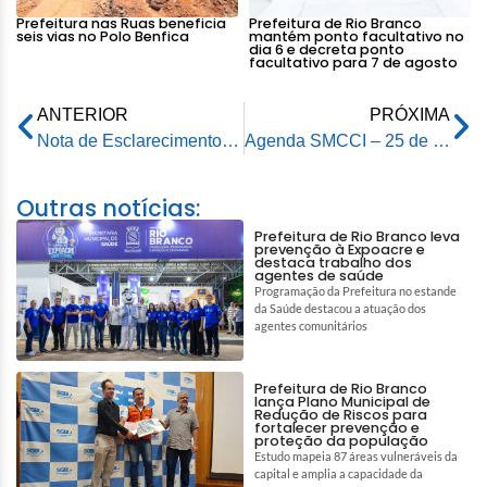
Prefeitura nas Ruas beneficia
Prefeitura de Rio Branco
seis vias no Polo Benfica
mantém ponto facultativo no
dia 6 e decreta ponto
facultativo para 7 de agosto
ANTERIOR
PRÓXIMA
Nota de Esclarecimento – Incidente com ônibus na Estrada do Calafate
Agenda SMCCI – 25 de maio de 2026
Outras notícias:
Prefeitura de Rio Branco leva
prevenção à Expoacre e
destaca trabalho dos
agentes de saúde
Programação da Prefeitura no estande
da Saúde destacou a atuação dos
agentes comunitários
Prefeitura de Rio Branco
lança Plano Municipal de
Redução de Riscos para
fortalecer prevenção e
proteção da população
Estudo mapeia 87 áreas vulneráveis da
capital e amplia a capacidade da