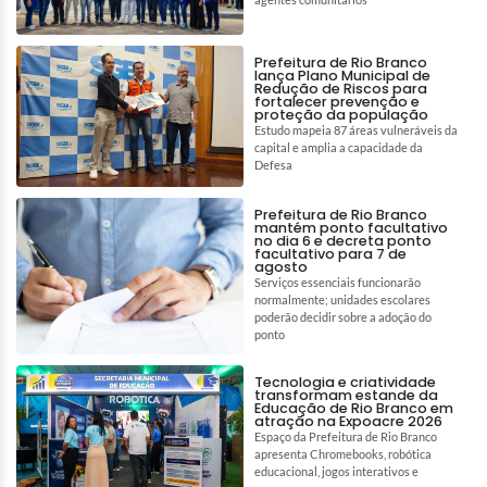
Prefeitura de Rio Branco
lança Plano Municipal de
Redução de Riscos para
fortalecer prevenção e
proteção da população
Estudo mapeia 87 áreas vulneráveis da
capital e amplia a capacidade da
Defesa
Prefeitura de Rio Branco
mantém ponto facultativo
no dia 6 e decreta ponto
facultativo para 7 de
agosto
Serviços essenciais funcionarão
normalmente; unidades escolares
poderão decidir sobre a adoção do
ponto
Tecnologia e criatividade
transformam estande da
Educação de Rio Branco em
atração na Expoacre 2026
Espaço da Prefeitura de Rio Branco
apresenta Chromebooks, robótica
educacional, jogos interativos e