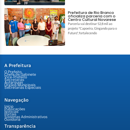
Prefeitura de Rio Branco
oficializa parceria com o
Centro Cultural Novarese
Parceria vai destinar 52,8 mil ao
projeto "Capoeira, Gingando para o
Futuro", fortalecendo
A Prefeitura
O Prefeito
Chefe de Gabinete
Vice-Prefeito
Secretarias
Autarquias
Órgãos Municipais
Secretarias Especiais
Navegação
Início
Publicações
Notícias
Portais
Sistemas Administrativos
Ouvidoria
Transparência