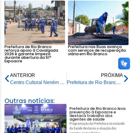
Prefeitura de Rio Branco
Prefeitura nas Ruas avança
reforça apoio à Cavalgada
com serviços de recuperação
2026 e garante limpeza
viária em Rio Branco
durante abertura da 51ª
Expoacre
ANTERIOR
PRÓXIMA
Centro Cultural Neném Sombra recebe ações de saúde para a comunidade
Prefeitura de Rio Branco apresenta Plano Operacional para eventuais alagações
Outras notícias:
Prefeitura de Rio Branco leva
prevenção à Expoacre e
destaca trabalho dos
agentes de saúde
Programação da Prefeitura no estande
da Saúde destacou a atuação dos
agentes comunitários