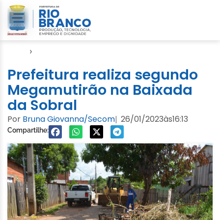
Início
›
Emurb
Prefeitura realiza segundo
Megamutirão na Baixada
da Sobral
Por
Bruna Giovanna/Secom
26/01/2023
às
16:13
|
Compartilhe: