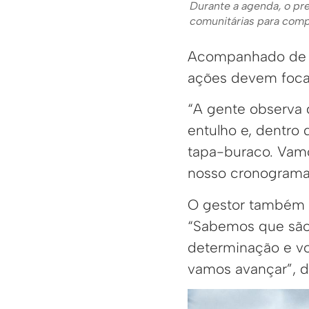
Durante a agenda, o pr
comunitárias para com
Acompanhado de se
ações devem focar
“A gente observa q
entulho e, dentro 
tapa-buraco. Vamos
nosso cronograma 
O gestor também re
“Sabemos que são 
determinação e vo
vamos avançar”, d