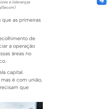
ores e lideranças
ra/Secom)
 que as primeiras
recolhimento de
ciar a operação
essas áreas no
co.
la capital.
, mas é com união,
precisam que