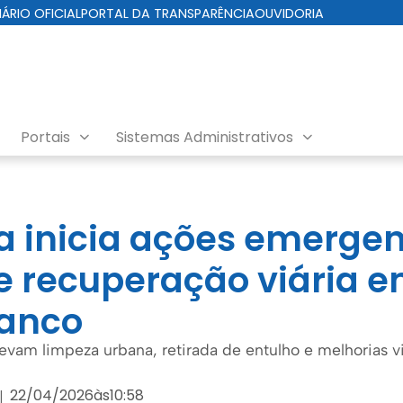
IÁRIO OFICIAL
PORTAL DA TRANSPARÊNCIA
OUVIDORIA
Portais
Sistemas Administrativos
ra inicia ações emergen
e recuperação viária e
ranco
evam limpeza urbana, retirada de entulho e melhorias v
22/04/2026
às
10:58
|