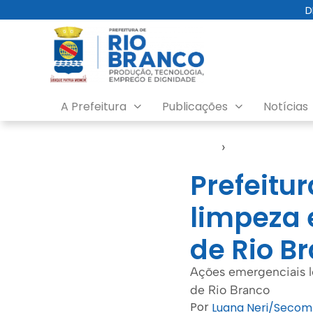
D
A Prefeitura
Publicações
Notícias
Início
›
Emurb
Prefeitu
limpeza 
de Rio B
Ações emergenciais l
de Rio Branco
Por
Luana Neri/Secom